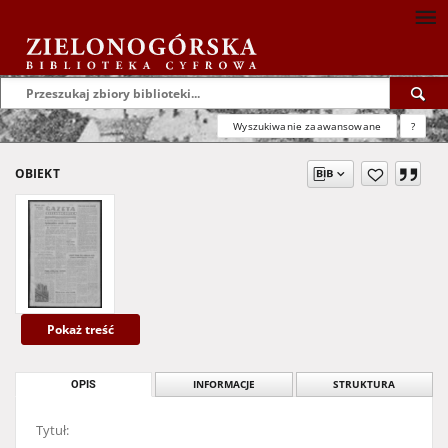
Wyszukiwanie zaawansowane
?
OBIEKT
Pokaż treść
OPIS
INFORMACJE
STRUKTURA
Tytuł: