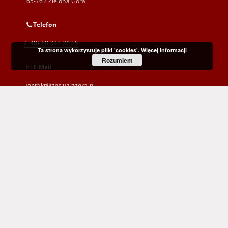
65-762 Zielona Góra
Telefon
(+48) 68 328 21 55
Ta strona wykorzystuje pliki 'cookies'.
Więcej informacji
Rozumiem
E-Mail
kontakt@zbc.uz.zgora.pl
Wojewódzka i Miejska Biblioteka Publiczna
im. C. Norwida w Zielonej Górze
al. Wojska Polskiego 9
65-077 Zielona Góra
(+48) 68 453 26 06
p.karp@biblioteka.zgora.pl