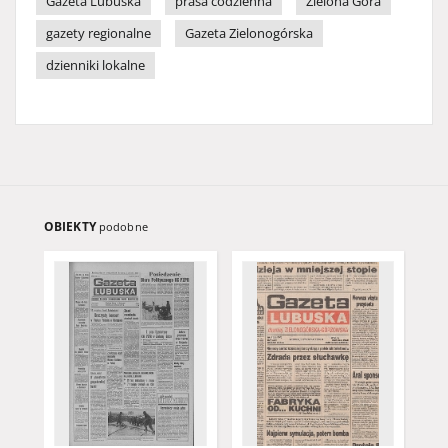
Gazeta Lubuska
prasa codzienna
Zielona Góra
gazety regionalne
Gazeta Zielonogórska
dzienniki lokalne
OBIEKTY
podobne