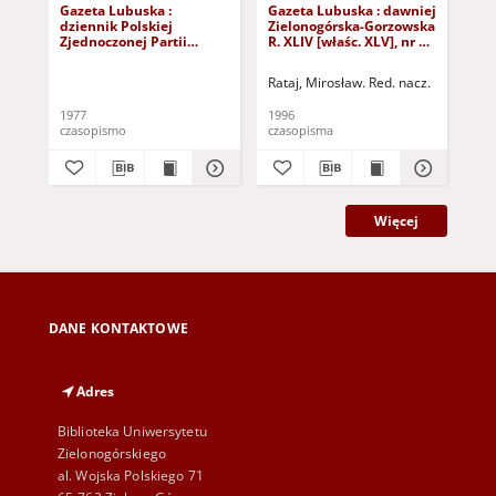
Gazeta Lubuska :
Gazeta Lubuska : dawniej
Gaz
dziennik Polskiej
Zielonogórska-Gorzowska
Zi
Zjednoczonej Partii
R. XLIV [właśc. XLV], nr 52
R. 
Robotniczej : Zielona
(1 marca 1996). - Wyd. 1
(23
Góra - Gorzów R. XXVI Nr
Rataj, Mirosław. Red. nacz.
Rat
43 (23 lutego 1977). -
Wyd. A
1977
1996
199
czasopismo
czasopisma
cza
Więcej
DANE KONTAKTOWE
Adres
Biblioteka Uniwersytetu
Zielonogórskiego
al. Wojska Polskiego 71