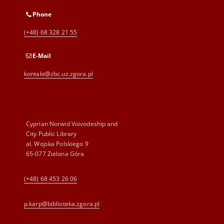
Phone
(+48) 68 328 21 55
E-Mail
kontakt@zbc.uz.zgora.pl
Cyprian Norwid Voivodeship and
City Public Library
al. Wojska Polskiego 9
65-077 Zielona Góra
(+48) 68 453 26 06
p.karp@biblioteka.zgora.pl