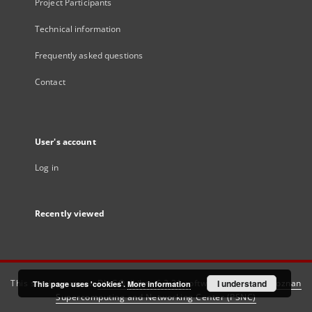
Project Participants
Technical information
Frequently asked questions
Contact
User's account
Log in
Recently viewed
This service runs on
DInGO dLibra 6.3.21
software created by
I understand
Poznan
This page uses 'cookies'.
More information
Supercomputing and Networking Center (PSNC)