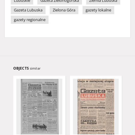
Lubuskie
Gazeta Zielonogórska
Ziemia Lubuska
Gazeta Lubuska
Zielona Góra
gazety lokalne
gazety regionalne
OBJECTS
similar