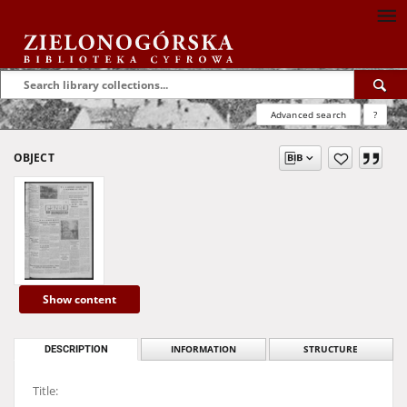
Advanced search
?
OBJECT
Show content
DESCRIPTION
INFORMATION
STRUCTURE
Title: