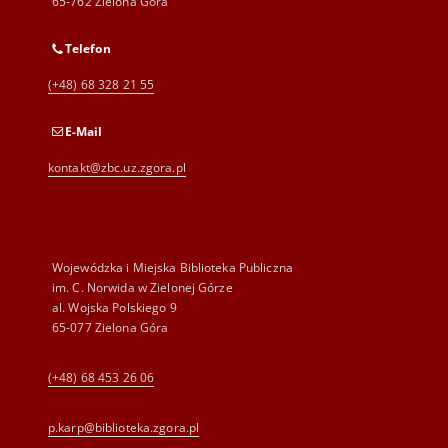
65-762 Zielona Góra
Telefon
(+48) 68 328 21 55
E-Mail
kontakt@zbc.uz.zgora.pl
Wojewódzka i Miejska Biblioteka Publiczna
im. C. Norwida w Zielonej Górze
al. Wojska Polskiego 9
65-077 Zielona Góra
(+48) 68 453 26 06
p.karp@biblioteka.zgora.pl