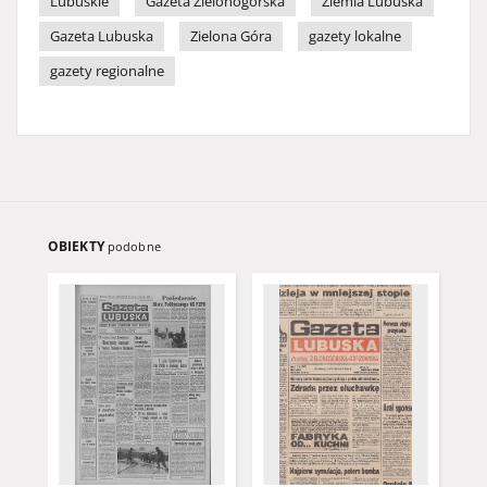
Lubuskie
Gazeta Zielonogórska
Ziemia Lubuska
Gazeta Lubuska
Zielona Góra
gazety lokalne
gazety regionalne
OBIEKTY
podobne