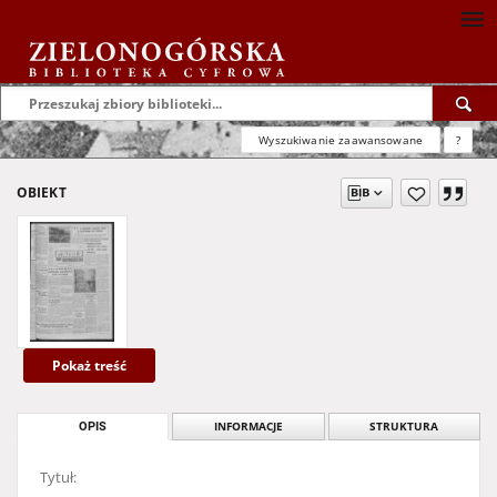
Wyszukiwanie zaawansowane
?
OBIEKT
Pokaż treść
OPIS
INFORMACJE
STRUKTURA
Tytuł: