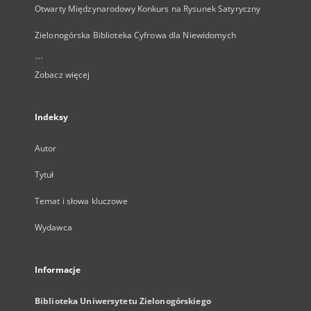
Otwarty Międzynarodowy Konkurs na Rysunek Satyryczny
Zielonogórska Biblioteka Cyfrowa dla Niewidomych
...
Zobacz więcej
Indeksy
Autor
Tytuł
Temat i słowa kluczowe
Wydawca
Informacje
Biblioteka Uniwersytetu Zielonogórskiego