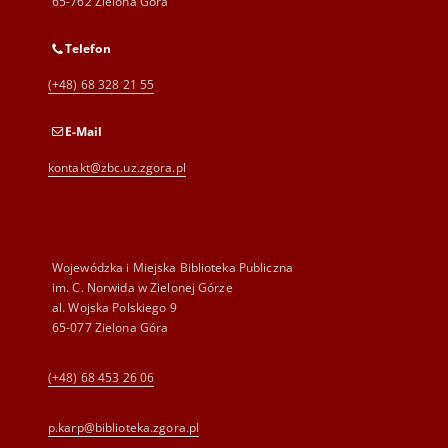
65-762 Zielona Góra
Telefon
(+48) 68 328 21 55
E-Mail
kontakt@zbc.uz.zgora.pl
Wojewódzka i Miejska Biblioteka Publiczna
im. C. Norwida w Zielonej Górze
al. Wojska Polskiego 9
65-077 Zielona Góra
(+48) 68 453 26 06
p.karp@biblioteka.zgora.pl