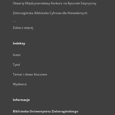
Otwarty Międzynarodowy Konkurs na Rysunek Satyryczny
Zielonogórska Biblioteka Cyfrowa dla Niewidomych
...
Zobacz więcej
Indeksy
Autor
Tytuł
Temat i słowa kluczowe
Wydawca
Informacje
Biblioteka Uniwersytetu Zielonogórskiego