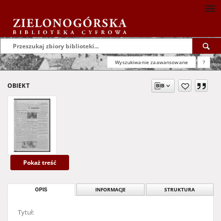
Wyszukiwanie zaawansowane
?
OBIEKT
Pokaż treść
OPIS
INFORMACJE
STRUKTURA
Tytuł: