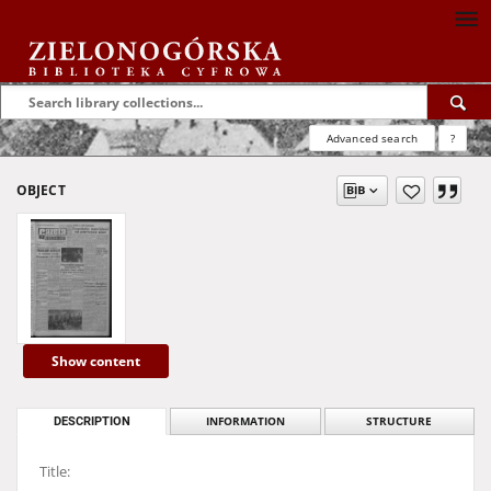
Advanced search
?
OBJECT
Show content
DESCRIPTION
INFORMATION
STRUCTURE
Title: