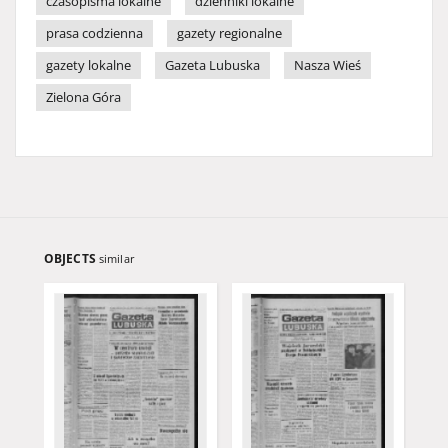
czasopisma lokalne
dzienniki lokalne
prasa codzienna
gazety regionalne
gazety lokalne
Gazeta Lubuska
Nasza Wieś
Zielona Góra
OBJECTS
similar