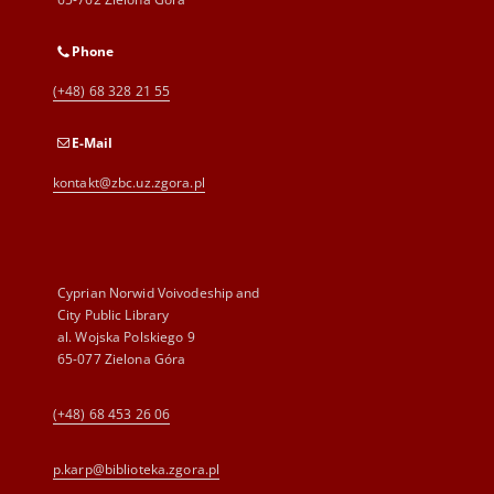
Phone
(+48) 68 328 21 55
E-Mail
kontakt@zbc.uz.zgora.pl
Cyprian Norwid Voivodeship and
City Public Library
al. Wojska Polskiego 9
65-077 Zielona Góra
(+48) 68 453 26 06
p.karp@biblioteka.zgora.pl