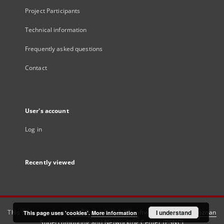
Project Participants
Technical information
Frequently asked questions
Contact
User's account
Log in
Recently viewed
This service runs on
DInGO dLibra 6.3.21
software created by
I understand
Poznan
This page uses 'cookies'.
More information
Supercomputing and Networking Center (PSNC)