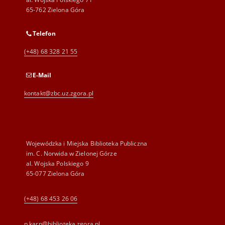
65-762 Zielona Góra
Telefon
(+48) 68 328 21 55
E-Mail
kontakt@zbc.uz.zgora.pl
Wojewódzka i Miejska Biblioteka Publiczna
im. C. Norwida w Zielonej Górze
al. Wojska Polskiego 9
65-077 Zielona Góra
(+48) 68 453 26 06
p.karp@biblioteka.zgora.pl