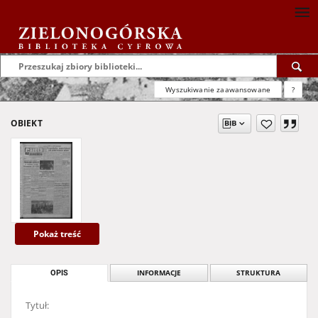
Wyszukiwanie zaawansowane
?
OBIEKT
Pokaż treść
OPIS
INFORMACJE
STRUKTURA
Tytuł: