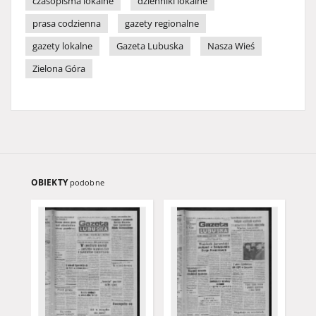
czasopisma lokalne
dzienniki lokalne
prasa codzienna
gazety regionalne
gazety lokalne
Gazeta Lubuska
Nasza Wieś
Zielona Góra
OBIEKTY
podobne