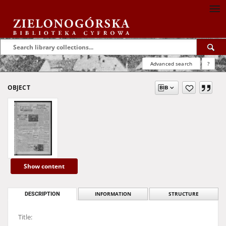
Advanced search
?
OBJECT
Show content
DESCRIPTION
INFORMATION
STRUCTURE
Title: