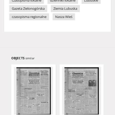
czasopisma lokalne
dzienniki lokalne
Lubuskie
Gazeta Zielonogórska
Ziemia Lubuska
czasopisma regionalne
Nasza Wieś
OBJECTS
similar