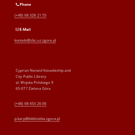
Phone
(+48) 68 328 21 55
E-Mail
kontakt@zbc.uz.zgora.pl
Cyprian Norwid Voivodeship and
City Public Library
al. Wojska Polskiego 9
65-077 Zielona Góra
(+48) 68 453 26 06
p.karp@biblioteka.zgora.pl