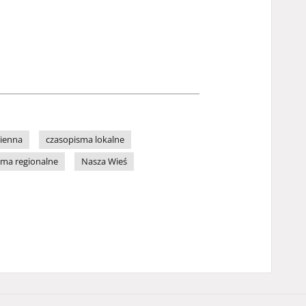
zienna
czasopisma lokalne
sma regionalne
Nasza Wieś