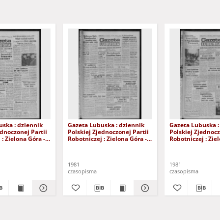
ska : dziennik
Gazeta Lubuska : dziennik
Gazeta Lubuska :
ednoczonej Partii
Polskiej Zjednoczonej Partii
Polskiej Zjednocz
: Zielona Góra -
Robotniczej : Zielona Góra -
Robotniczej : Zie
XIX Nr 236 (26
Gorzów R. XXIX Nr 231 (19
Gorzów R. XXIX N
981). - Wyd. A
listopada 1981). - Wyd. A
listopada 1981). 
1981
1981
czasopisma
czasopisma