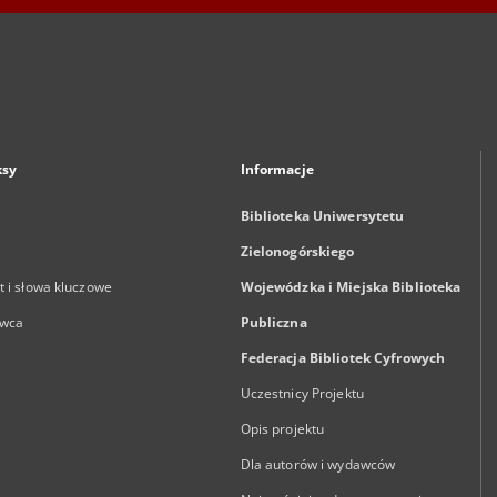
ksy
Informacje
Biblioteka Uniwersytetu
Zielonogórskiego
 i słowa kluczowe
Wojewódzka i Miejska Biblioteka
wca
Publiczna
Federacja Bibliotek Cyfrowych
Uczestnicy Projektu
Opis projektu
Dla autorów i wydawców