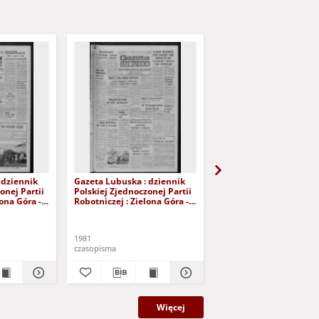
 dziennik
Gazeta Lubuska : dziennik
Gazeta Lubuska : dzie
onej Partii
Polskiej Zjednoczonej Partii
Polskiej Zjednoczonej P
lona Góra -
Robotniczej : Zielona Góra -
Robotniczej : Zielona G
r 226 (12
Gorzów R. XXIX Nr 221 (5
Gorzów R. XXIX Nr 216 
- Wyd. A
listopada 1981). - Wyd. A
października 1981). - W
1981
1981
czasopisma
czasopisma
Więcej