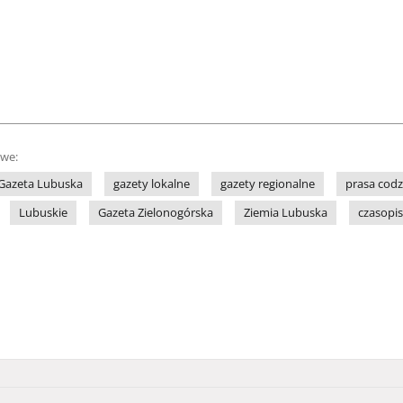
owe:
Gazeta Lubuska
gazety lokalne
gazety regionalne
prasa cod
Lubuskie
Gazeta Zielonogórska
Ziemia Lubuska
czasopi