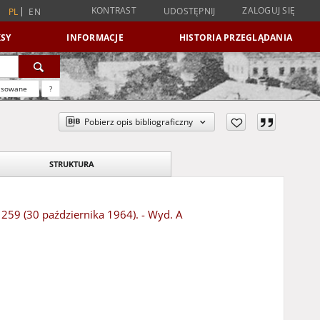
KONTRAST
ZALOGUJ SIĘ
UDOSTĘPNIJ
PL
EN
SY
INFORMACJE
HISTORIA PRZEGLĄDANIA
nsowane
?
Pobierz opis bibliograficzny
STRUKTURA
r 259 (30 października 1964). - Wyd. A