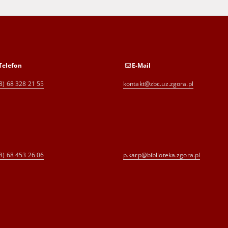
Telefon
E-Mail
8) 68 328 21 55
kontakt@zbc.uz.zgora.pl
8) 68 453 26 06
p.karp@biblioteka.zgora.pl