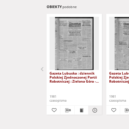
OBIEKTY
podobne
Gazeta Lubuska : dziennik
Gazeta Lubu
Polskiej Zjednoczonej Partii
Polskiej Zj
Robotniczej : Zielona Góra -
Robotniczej 
Gorzów R. XXIX Nr 241 (3
Gorzów R. X
grudnia 1981). - Wyd. A
listopada 1
1981
1981
czasopisma
czasopisma