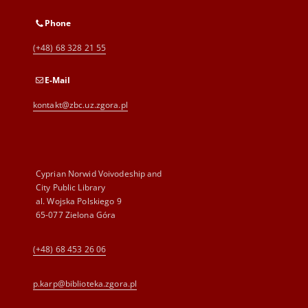
Phone
(+48) 68 328 21 55
E-Mail
kontakt@zbc.uz.zgora.pl
Cyprian Norwid Voivodeship and
City Public Library
al. Wojska Polskiego 9
65-077 Zielona Góra
(+48) 68 453 26 06
p.karp@biblioteka.zgora.pl