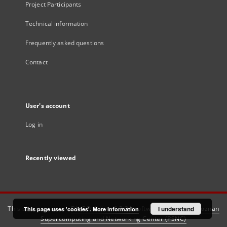
Project Participants
Technical information
Frequently asked questions
Contact
User's account
Log in
Recently viewed
This service runs on
DInGO dLibra 6.3.21
software created by
I understand
Poznan
This page uses 'cookies'.
More information
Supercomputing and Networking Center (PSNC)