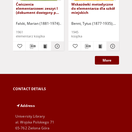
Ćwiczenia
Wskazówki metodyczne
Ele
elementarzowe: zeszyt I
do elementarza dla szkół
uży
(dokument dostępny po
miejskich
do
zalogowaniu tylko dla
osób z dysfunkcją
Falski, Marian (1881-1974)
Sopoćko, Konstanty (1903-1992) - il.
Benni, Tytus (1877-1935)
Falski, Ma
Kwiatk
wzroku)
1961
1945
[19
elementarz książka
książka
More
CONTACT DETAILS
Address
University Library
al. Wojska Polskiego 71
65-762 Zielona Góra