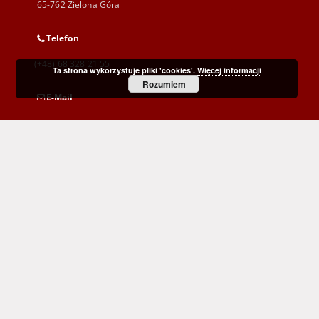
65-762 Zielona Góra
Telefon
(+48) 68 328 21 55
Ta strona wykorzystuje pliki 'cookies'.
Więcej informacji
Rozumiem
E-Mail
kontakt@zbc.uz.zgora.pl
Wojewódzka i Miejska Biblioteka Publiczna
im. C. Norwida w Zielonej Górze
al. Wojska Polskiego 9
65-077 Zielona Góra
(+48) 68 453 26 06
p.karp@biblioteka.zgora.pl