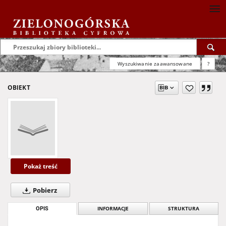
Wyszukiwanie zaawansowane
?
OBIEKT
Pokaż treść
Pobierz
OPIS
INFORMACJE
STRUKTURA