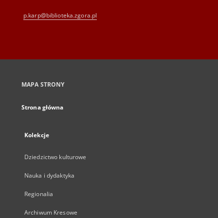
p.karp@biblioteka.zgora.pl
MAPA STRONY
Strona główna
Kolekcje
Dziedzictwo kulturowe
Nauka i dydaktyka
Regionalia
Archiwum Kresowe