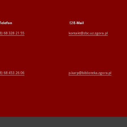
Telefon
E-Mail
8) 68 328 21 55
kontakt@zbc.uz.zgora.pl
8) 68 453 26 06
p.karp@biblioteka.zgora.pl