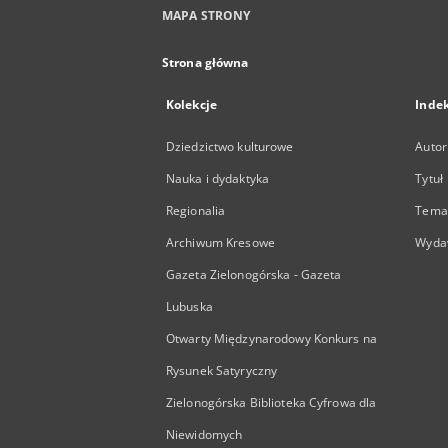
MAPA STRONY
Strona główna
Kolekcje
Inde
Dziedzictwo kulturowe
Autor
Nauka i dydaktyka
Tytuł
Regionalia
Temat
Archiwum Kresowe
Wyda
Gazeta Zielonogórska - Gazeta
Lubuska
Otwarty Międzynarodowy Konkurs na
Rysunek Satyryczny
Zielonogórska Biblioteka Cyfrowa dla
Niewidomych