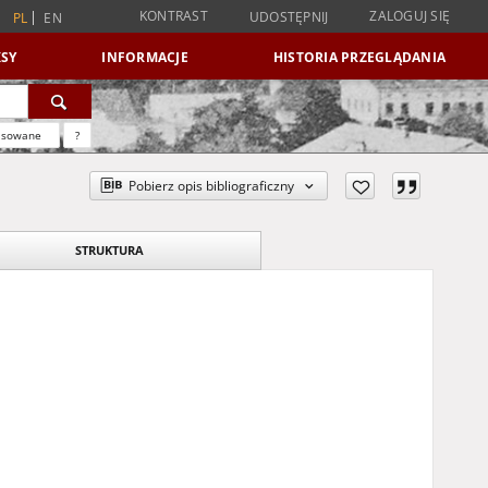
KONTRAST
ZALOGUJ SIĘ
UDOSTĘPNIJ
PL
EN
SY
INFORMACJE
HISTORIA PRZEGLĄDANIA
nsowane
?
Pobierz opis bibliograficzny
STRUKTURA