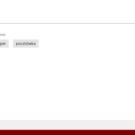
owe:
per
pocztówka