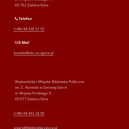
65-762 Zielona Góra
Telefon
(+48) 68 328 21 55
E-Mail
kontakt@zbc.uz.zgora.pl
Wojewódzka i Miejska Biblioteka Publiczna
im. C. Norwida w Zielonej Górze
al. Wojska Polskiego 9
65-077 Zielona Góra
(+48) 68 453 26 06
p.karp@biblioteka.zgora.pl