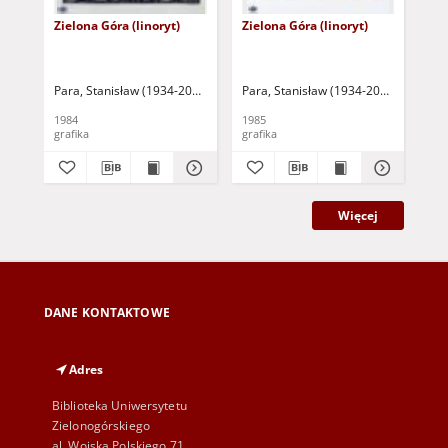
Zielona Góra (linoryt)
Zielona Góra (linoryt)
Zie
Para, Stanisław (1934-2010)
Para, Stanisław (1934-2010)
Par
1984
1985
198
grafika
grafika
gra
Więcej
DANE KONTAKTOWE
Adres
Biblioteka Uniwersytetu
Zielonogórskiego
al. Wojska Polskiego 71