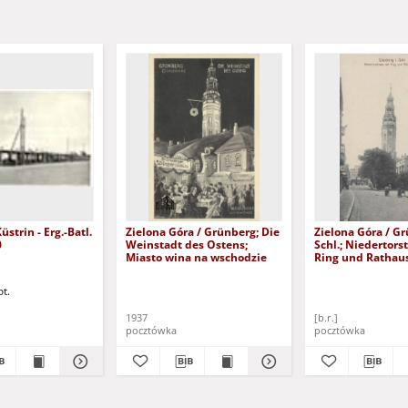
Zielona Góra / Grünberg; Die
Zielona Góra / Gr
0
Weinstadt des Ostens;
Schl.; Niedertors
Miasto wina na wschodzie
Ring und Rathau
ot.
1937
[b.r.]
pocztówka
pocztówka