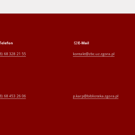
Telefon
E-Mail
8) 68 328 21 55
kontakt@zbc.uz.zgora.pl
8) 68 453 26 06
p.karp@biblioteka.zgora.pl