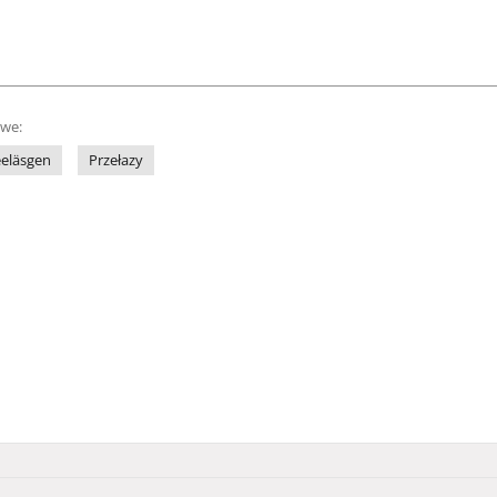
owe:
eeläsgen
Przełazy