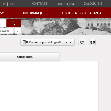
KONTRAST
ZALOGUJ SIĘ
UDOSTĘPNIJ
PL
EN
SY
INFORMACJE
HISTORIA PRZEGLĄDANIA
nsowane
?
Pobierz opis bibliograficzny
STRUKTURA