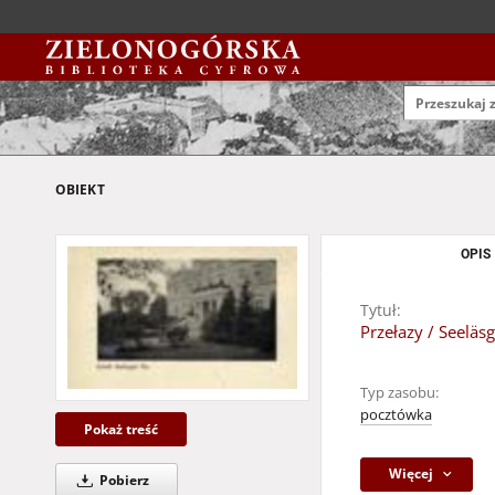
OBIEKT
OPIS
Tytuł:
Przełazy / Seeläs
Typ zasobu:
pocztówka
Pokaż treść
Więcej
Pobierz