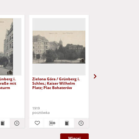
ünberg i.
Zielona Góra / Grünberg i.
Zielona Góra / Grünber
traße mit
Schles.; Kaiser Wilhelm
Schles.; Löbtenz
sturm
Platz; Plac Bohaterów
1919
1918
pocztówka
pocztówka
Więcej