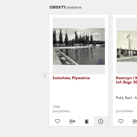
OBIEKTY
podobne
Sulechów; Pływalnia
Kostrzyn / Küstrin - Erg.-Batl.
Inf.-Regt. 5
Pohl, Karl - f
1968
pocztówka
pocztówka