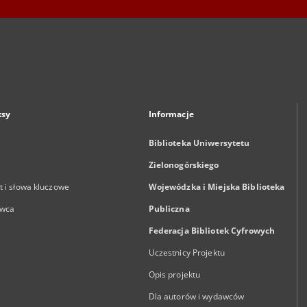
ksy
Informacje
Biblioteka Uniwersytetu
Zielonogórskiego
 i słowa kluczowe
Wojewódzka i Miejska Biblioteka
wca
Publiczna
Federacja Bibliotek Cyfrowych
Uczestnicy Projektu
Opis projektu
Dla autorów i wydawców