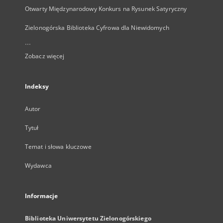
Otwarty Międzynarodowy Konkurs na Rysunek Satyryczny
Zielonogórska Biblioteka Cyfrowa dla Niewidomych
...
Zobacz więcej
Indeksy
Autor
Tytuł
Temat i słowa kluczowe
Wydawca
Informacje
Biblioteka Uniwersytetu Zielonogórskiego