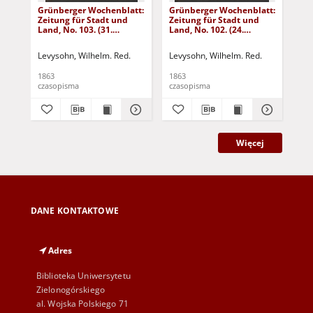
Grünberger Wochenblatt:
Grünberger Wochenblatt:
Gr
Zeitung für Stadt und
Zeitung für Stadt und
Zei
Land, No. 103. (31.
Land, No. 102. (24.
Lan
December 1863)
December 1863)
De
Levysohn, Wilhelm. Red.
Levysohn, Wilhelm. Red.
Lev
1863
1863
186
czasopisma
czasopisma
cza
Więcej
DANE KONTAKTOWE
Adres
Biblioteka Uniwersytetu
Zielonogórskiego
al. Wojska Polskiego 71