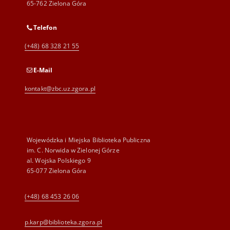
65-762 Zielona Góra
Telefon
(+48) 68 328 21 55
E-Mail
kontakt@zbc.uz.zgora.pl
Wojewódzka i Miejska Biblioteka Publiczna
im. C. Norwida w Zielonej Górze
al. Wojska Polskiego 9
65-077 Zielona Góra
(+48) 68 453 26 06
p.karp@biblioteka.zgora.pl