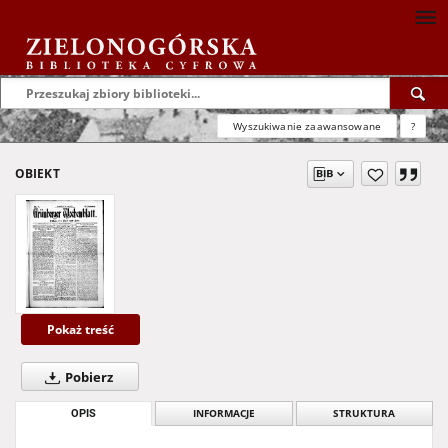
Wyszukiwanie zaawansowane
?
OBIEKT
Pokaż treść
Pobierz
OPIS
INFORMACJE
STRUKTURA