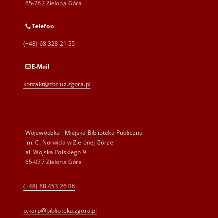
65-762 Zielona Góra
Telefon
(+48) 68 328 21 55
E-Mail
kontakt@zbc.uz.zgora.pl
Wojewódzka i Miejska Biblioteka Publiczna
im. C. Norwida w Zielonej Górze
al. Wojska Polskiego 9
65-077 Zielona Góra
(+48) 68 453 26 06
p.karp@biblioteka.zgora.pl