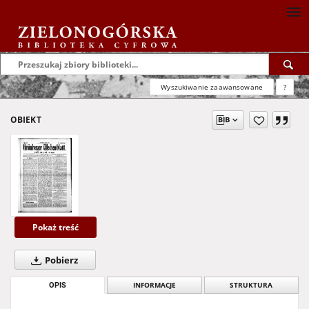
Wyszukiwanie zaawansowane
?
OBIEKT
Pokaż treść
Pobierz
OPIS
INFORMACJE
STRUKTURA