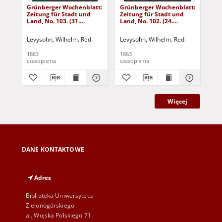
Grünberger Wochenblatt:
Grünberger Wochenblatt:
Gr
Zeitung für Stadt und
Zeitung für Stadt und
Zei
Land, No. 103. (31.
Land, No. 102. (24.
Lan
December 1863)
December 1863)
De
Levysohn, Wilhelm. Red.
Levysohn, Wilhelm. Red.
Lev
1863
1863
186
czasopisma
czasopisma
cza
Więcej
DANE KONTAKTOWE
Adres
Biblioteka Uniwersytetu
Zielonogórskiego
al. Wojska Polskiego 71