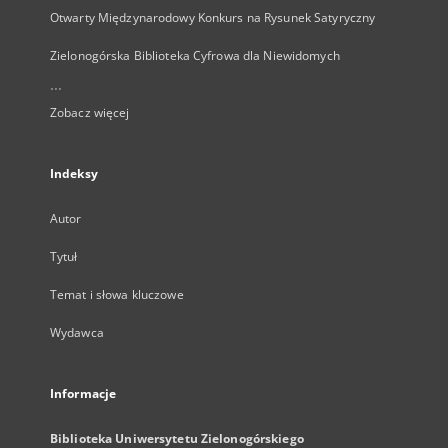
Otwarty Międzynarodowy Konkurs na Rysunek Satyryczny
Zielonogórska Biblioteka Cyfrowa dla Niewidomych
...
Zobacz więcej
Indeksy
Autor
Tytuł
Temat i słowa kluczowe
Wydawca
Informacje
Biblioteka Uniwersytetu Zielonogórskiego