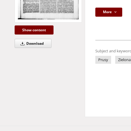
More
Show content
Download
Subject and keyword
Prusy
Zielona