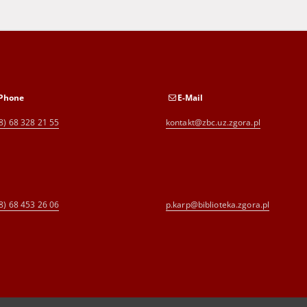
Phone
E-Mail
8) 68 328 21 55
kontakt@zbc.uz.zgora.pl
8) 68 453 26 06
p.karp@biblioteka.zgora.pl