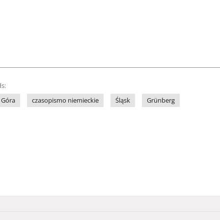
s:
 Góra
czasopismo niemieckie
Śląsk
Grünberg