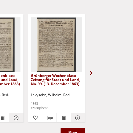
enblatt:
Grünberger Wochenblatt:
Grünberger Wochenbla
t und Land,
Zeitung für Stadt und Land,
Zeitung für Stadt und 
cember 1863)
No. 99. (13. December 1863)
No. 98. (10. December 
. Red.
Levysohn, Wilhelm. Red.
Levysohn, Wilhelm. Red.
1863
1863
czasopisma
czasopisma
More