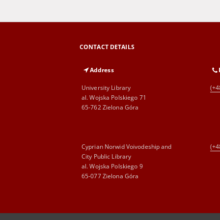
CONTACT DETAILS
Address
University Library
(+4
al. Wojska Polskiego 71
65-762 Zielona Góra
Cyprian Norwid Voivodeship and
(+4
City Public Library
al. Wojska Polskiego 9
65-077 Zielona Góra