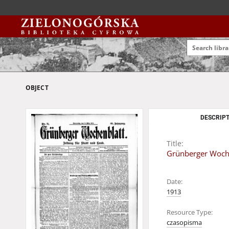
OBJECT
DESCRIPT
Title:
Grünberger Wochen
Date:
1913
Resource Type:
czasopisma