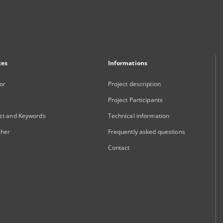
xes
Informations
or
Project description
Project Participants
ct and Keywords
Technical information
sher
Frequently asked questions
Contact