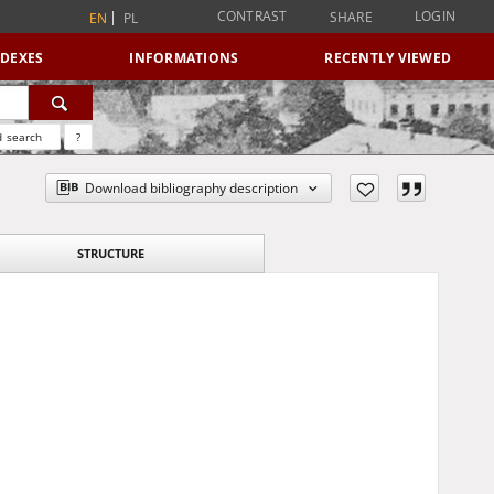
CONTRAST
LOGIN
SHARE
EN
PL
NDEXES
INFORMATIONS
RECENTLY VIEWED
 search
?
Download bibliography description
STRUCTURE