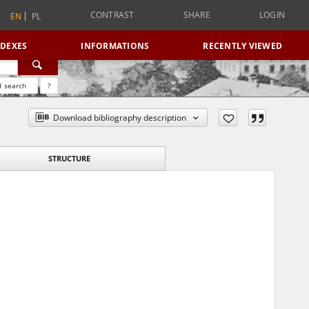
CONTRAST
SHARE
LOGIN
EN
PL
NDEXES
INFORMATIONS
RECENTLY VIEWED
 search
?
Download bibliography description
STRUCTURE