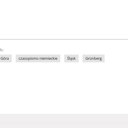
s:
 Góra
czasopismo niemieckie
Śląsk
Grünberg