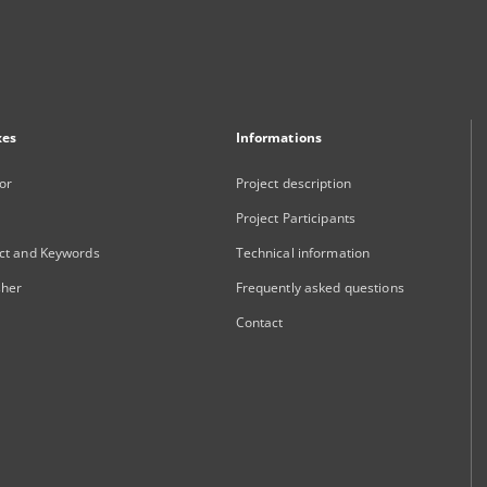
xes
Informations
or
Project description
Project Participants
ct and Keywords
Technical information
sher
Frequently asked questions
Contact