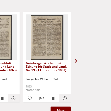
enblatt:
Grünberger Wochenblatt:
Grünberger Wochenbla
t und Land,
Zeitung für Stadt und Land,
Zeitung für Stadt und 
cember 1863)
No. 99. (13. December 1863)
No. 98. (10. December 
. Red.
Levysohn, Wilhelm. Red.
Levysohn, Wilhelm. Red.
1863
1863
czasopisma
czasopisma
More