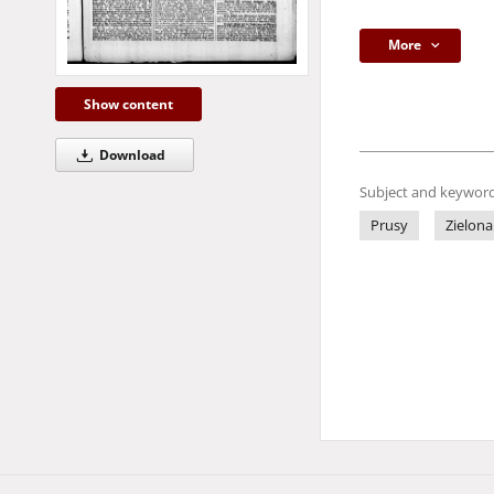
More
Show content
Download
Subject and keyword
Prusy
Zielona