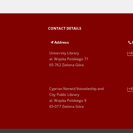
CONTACT DETAILS
Address
University Library
(+4
al. Wojska Polskiego 71
65-762 Zielona Góra
Cyprian Norwid Voivodeship and
(+4
City Public Library
al. Wojska Polskiego 9
65-077 Zielona Góra