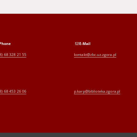
Phone
E-Mail
8) 68 328 21 55
kontakt@zbc.uz.zgora.pl
8) 68 453 26 06
p.karp@biblioteka.zgora.pl