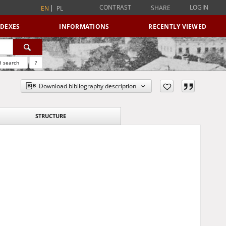
CONTRAST
LOGIN
SHARE
EN
PL
NDEXES
INFORMATIONS
RECENTLY VIEWED
 search
?
Download bibliography description
STRUCTURE