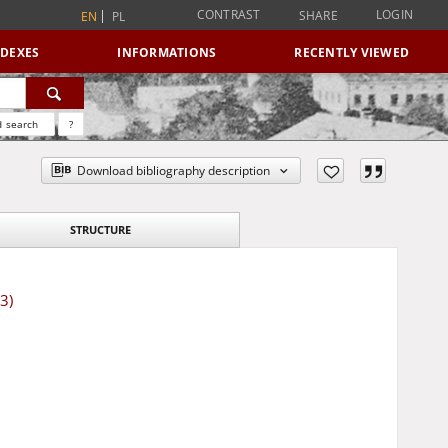
CONTRAST
LOGIN
SHARE
EN
PL
NDEXES
INFORMATIONS
RECENTLY VIEWED
 search
?
Download bibliography description
STRUCTURE
3)