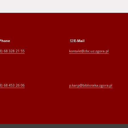
Phone
E-Mail
8) 68 328 21 55
kontakt@zbc.uz.zgora.pl
8) 68 453 26 06
p.karp@biblioteka.zgora.pl