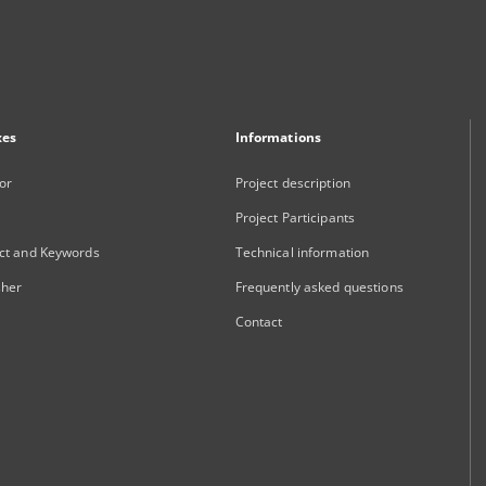
xes
Informations
or
Project description
Project Participants
ct and Keywords
Technical information
sher
Frequently asked questions
Contact