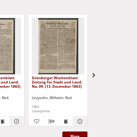
enblatt:
Grünberger Wochenblatt:
Grünberger Wochenbla
t und Land,
Zeitung für Stadt und Land,
Zeitung für Stadt und 
cember 1863)
No. 99. (13. December 1863)
No. 98. (10. December 
. Red.
Levysohn, Wilhelm. Red.
Levysohn, Wilhelm. Red.
1863
1863
czasopisma
czasopisma
More