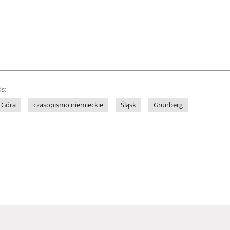
s:
 Góra
czasopismo niemieckie
Śląsk
Grünberg