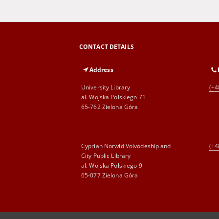
CONTACT DETAILS
Address
University Library
(+4
al. Wojska Polskiego 71
65-762 Zielona Góra
Cyprian Norwid Voivodeship and
(+4
City Public Library
al. Wojska Polskiego 9
65-077 Zielona Góra