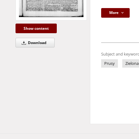
More
Show content
Download
Subject and keyword
Prusy
Zielona