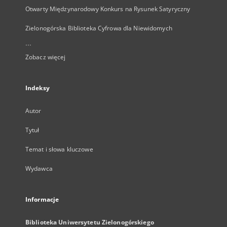
Otwarty Międzynarodowy Konkurs na Rysunek Satyryczny
Zielonogórska Biblioteka Cyfrowa dla Niewidomych
...
Zobacz więcej
Indeksy
Autor
Tytuł
Temat i słowa kluczowe
Wydawca
Informacje
Biblioteka Uniwersytetu Zielonogórskiego