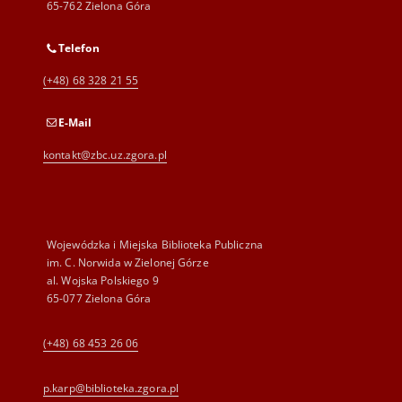
65-762 Zielona Góra
Telefon
(+48) 68 328 21 55
E-Mail
kontakt@zbc.uz.zgora.pl
Wojewódzka i Miejska Biblioteka Publiczna
im. C. Norwida w Zielonej Górze
al. Wojska Polskiego 9
65-077 Zielona Góra
(+48) 68 453 26 06
p.karp@biblioteka.zgora.pl