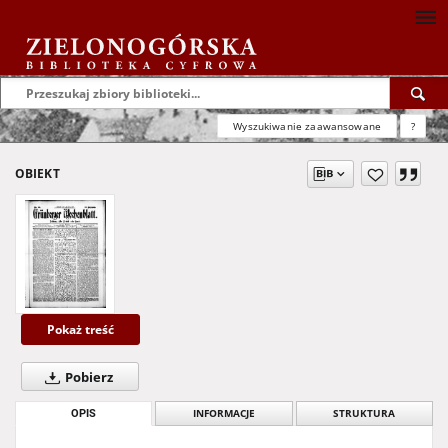
Wyszukiwanie zaawansowane
?
OBIEKT
Pokaż treść
Pobierz
OPIS
INFORMACJE
STRUKTURA