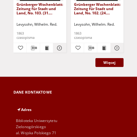
Grünberger Wochenblatt:
Grünberger Wochenblatt:
Gr
Zeitung für Stadt und
Zeitung für Stadt und
Zei
Land, No. 103. (31.
Land, No. 102. (24.
Lan
December 1863)
December 1863)
De
Levysohn, Wilhelm. Red.
Levysohn, Wilhelm. Red.
Lev
1863
1863
186
czasopisma
czasopisma
cza
Więcej
DANE KONTAKTOWE
Adres
Biblioteka Uniwersytetu
Zielonogórskiego
al. Wojska Polskiego 71