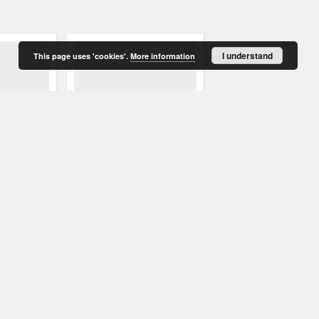
I understand
This page uses 'cookies'.
More information
enblatt:
Grünberger Wochenblatt:
Grünberger Wochenbla
t und Land,
Zeitung für Stadt und Land,
Zeitung für Stadt und 
cember 1863)
No. 99. (13. December 1863)
No. 98. (10. December 
. Red.
Levysohn, Wilhelm. Red.
Levysohn, Wilhelm. Red.
1863
1863
czasopisma
czasopisma
More