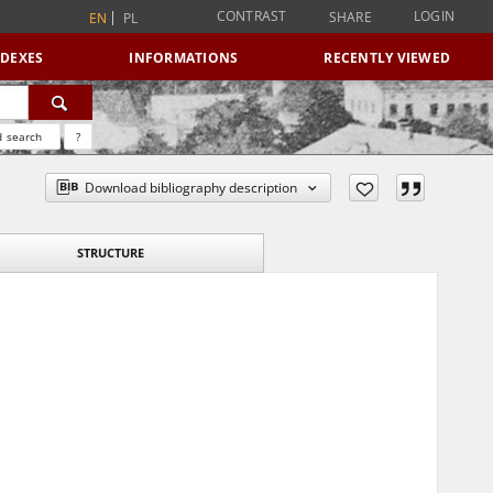
CONTRAST
LOGIN
SHARE
EN
PL
NDEXES
INFORMATIONS
RECENTLY VIEWED
 search
?
Download bibliography description
STRUCTURE