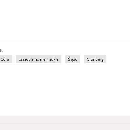
s:
 Góra
czasopismo niemieckie
Śląsk
Grünberg