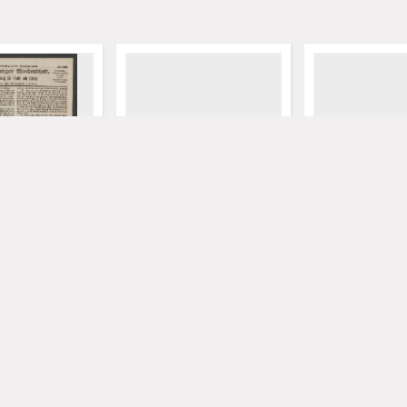
 Wochenblatt:
Grünberger Wochenblatt:
Grünberger Woch
 Stadt und Land,
Zeitung für Stadt und Land,
Zeitung für Stad
4. December 1863)
No. 101. (20. December 1863)
No. 100. (17. De
ilhelm. Red.
Levysohn, Wilhelm. Red.
Levysohn, Wilhelm
1863
1863
czasopisma
czasopisma