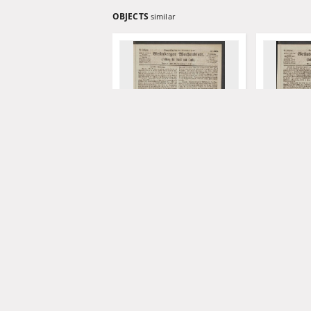
OBJECTS
similar
Grünberger Wochenblatt:
Grünberger
Zeitung für Stadt und Land,
Zeitung für
No. 103. (31. December 1863)
No. 102. (2
Levysohn, Wilhelm. Red.
Levysohn, W
1863
1863
czasopisma
czasopisma