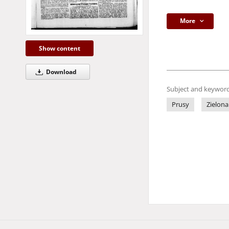
More
Show content
Download
Subject and keyword
Prusy
Zielona