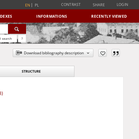
CONTRAST
LOGIN
SHARE
EN
PL
NDEXES
INFORMATIONS
RECENTLY VIEWED
 search
?
Download bibliography description
STRUCTURE
3)