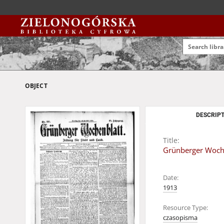
OBJECT
DESCRIPT
Title:
Grünberger Woche
Date:
1913
Resource Type:
czasopisma