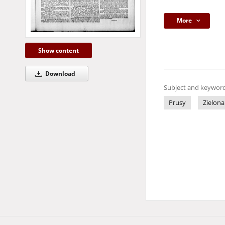
More
Show content
Download
Subject and keyword
Prusy
Zielona