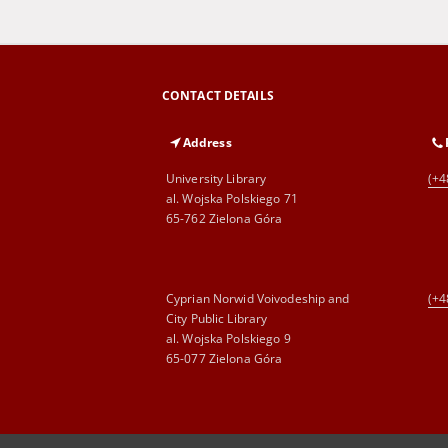
CONTACT DETAILS
Address
University Library
(+4
al. Wojska Polskiego 71
65-762 Zielona Góra
Cyprian Norwid Voivodeship and
(+4
City Public Library
al. Wojska Polskiego 9
65-077 Zielona Góra