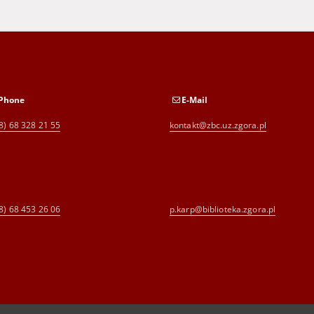
Phone
E-Mail
8) 68 328 21 55
kontakt@zbc.uz.zgora.pl
8) 68 453 26 06
p.karp@biblioteka.zgora.pl