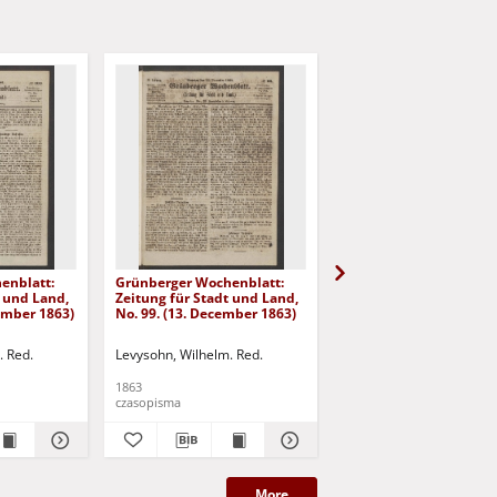
enblatt:
Grünberger Wochenblatt:
Grünberger Wochenbla
t und Land,
Zeitung für Stadt und Land,
Zeitung für Stadt und 
cember 1863)
No. 99. (13. December 1863)
No. 98. (10. December 
. Red.
Levysohn, Wilhelm. Red.
Levysohn, Wilhelm. Red.
1863
1863
czasopisma
czasopisma
More