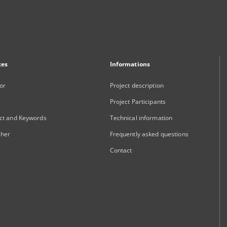
xes
Informations
or
Project description
Project Participants
ct and Keywords
Technical information
sher
Frequently asked questions
Contact