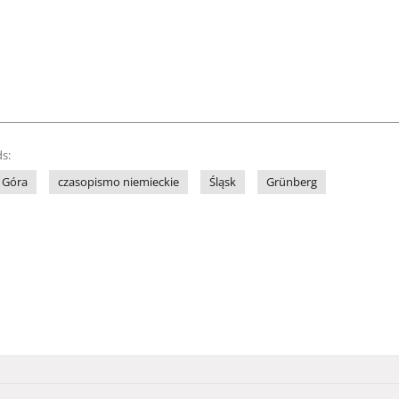
s:
 Góra
czasopismo niemieckie
Śląsk
Grünberg