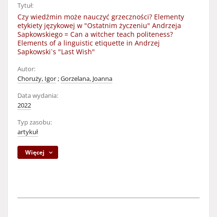
Tytuł:
Czy wiedźmin może nauczyć grzeczności? Elementy
etykiety językowej w "Ostatnim życzeniu" Andrzeja
Sapkowskiego = Can a witcher teach politeness?
Elements of a linguistic etiquette in Andrzej
Sapkowski`s "Last Wish"
Autor:
Choruży, Igor
;
Gorzelana, Joanna
Data wydania:
2022
Typ zasobu:
artykuł
Więcej