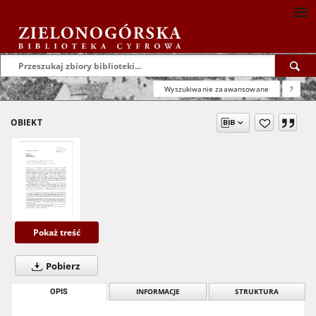
Wyszukiwanie zaawansowane
?
OBIEKT
Pokaż treść
Pobierz
OPIS
INFORMACJE
STRUKTURA