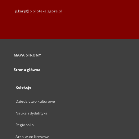
p.karp@biblioteka.zgora.pl
MAPA STRONY
Strona główna
Kolekcje
Dziedzictwo kulturowe
Nauka i dydaktyka
Regionalia
Archiwum Kresowe