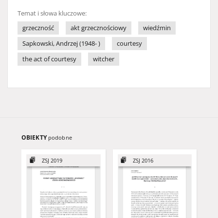
Temat i słowa kluczowe:
grzeczność
akt grzecznościowy
wiedźmin
Sapkowski, Andrzej (1948- )
courtesy
the act of courtesy
witcher
OBIEKTY
podobne
ZSJ 2019
ZSJ 2016