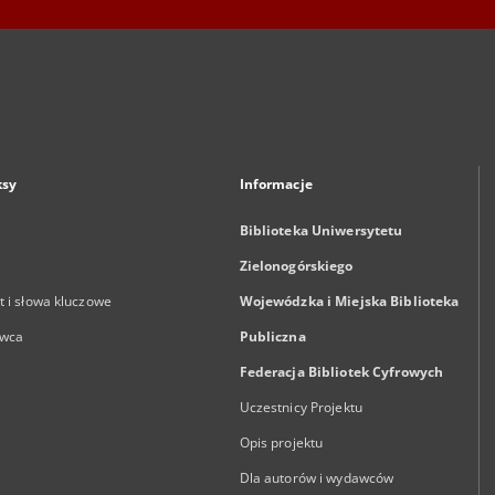
ksy
Informacje
Biblioteka Uniwersytetu
Zielonogórskiego
 i słowa kluczowe
Wojewódzka i Miejska Biblioteka
wca
Publiczna
Federacja Bibliotek Cyfrowych
Uczestnicy Projektu
Opis projektu
Dla autorów i wydawców