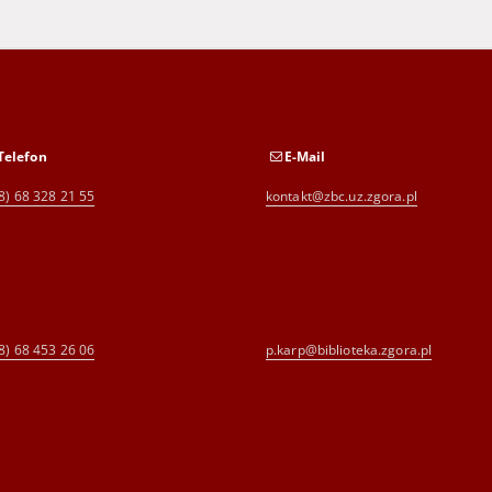
Telefon
E-Mail
8) 68 328 21 55
kontakt@zbc.uz.zgora.pl
8) 68 453 26 06
p.karp@biblioteka.zgora.pl