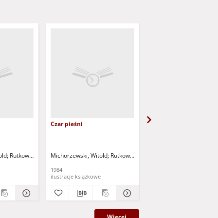
Czar pieśni
Skrzat w zaroślach
.
old
Rutkowska, Helena
Michorzewski, Witold
Rutkowska, Helena
Maj-Mazur, Krystyna
Ma
1984
1984
ilustracje książkowe
ilustracje książkowe
Więcej