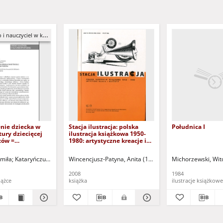
czyciel w kulturze artystycznej
ie dziecka w
Stacja ilustracja: polska
Południca I
tury dziecięcej
ilustracja książkowa 1950-
ców =
1980: artystyczne kreacje i
n of child into
realizacje (dokument
f children`s
dostępny po zalogowaniu
nauk.
miła
Kataryńczuk-Mania, Lidia - red. nauk.
Wincencjusz-Patyna, Anita (1971- )
Pasterniak-Kobyłecka, Ewa - red nauk
Michorzewski, Wit
by parents
tylko dla osób z dysfunkcją
wzroku)
2008
1984
iążce
książka
ilustracje książkowe