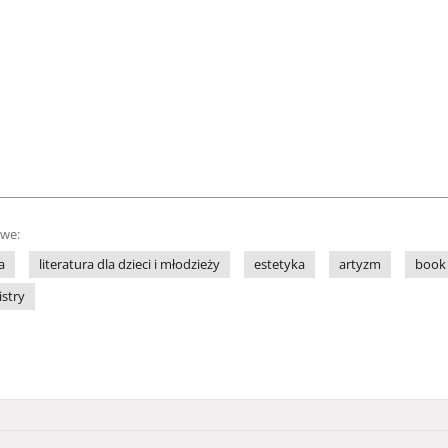
owe:
a
literatura dla dzieci i młodzieży
estetyka
artyzm
book 
istry