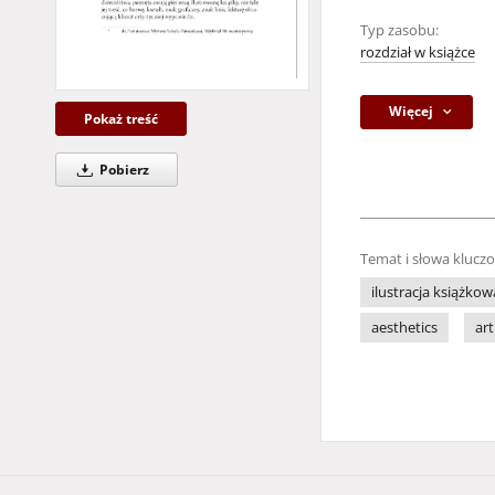
Typ zasobu:
rozdział w książce
Więcej
Pokaż treść
Pobierz
Temat i słowa klucz
ilustracja książkow
aesthetics
art