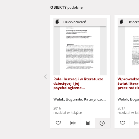
OBIEKTY
podobne
Dziecko/uczeń
Dziecko i nau
Rola ilustracji w literaturze
Wprowadzen
dziecięcej i jej
świat litera
psychologiczne
przez rodzi
uwarunkowania w rozwoju
Introductio
dziecka = The role of
the world o
Walak, Bogumiła
Kataryńczuk-Mania, Lidia - red. 
Walak, Bogu
illustration in children`s
literature 
literature and its
2016
2017
psychological conditions in
rozdział w książce
rozdział w ks
child development