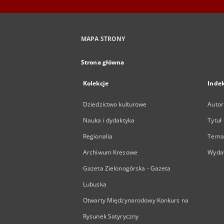
MAPA STRONY
Strona główna
Kolekcje
Inde
Dziedzictwo kulturowe
Autor
Nauka i dydaktyka
Tytuł
Regionalia
Temat
Archiwum Kresowe
Wyda
Gazeta Zielonogórska - Gazeta
Lubuska
Otwarty Międzynarodowy Konkurs na
Rysunek Satyryczny