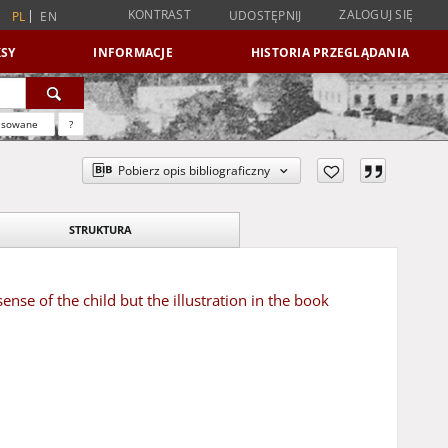
KONTRAST
ZALOGUJ SIĘ
UDOSTĘPNIJ
PL
EN
SY
INFORMACJE
HISTORIA PRZEGLĄDANIA
nsowane
?
Pobierz opis bibliograficzny
STRUKTURA
ense of the child but the illustration in the book