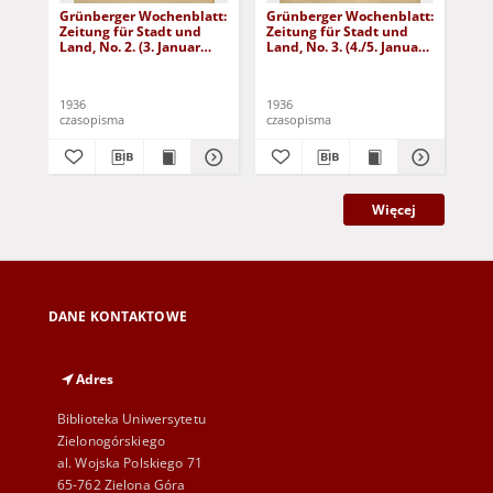
Grünberger Wochenblatt:
Grünberger Wochenblatt:
Gr
Zeitung für Stadt und
Zeitung für Stadt und
Zei
Land, No. 2. (3. Januar
Land, No. 3. (4./5. Januar
Lan
1936)
1936)
19
1936
1936
193
czasopisma
czasopisma
cza
Więcej
DANE KONTAKTOWE
Adres
Biblioteka Uniwersytetu
Zielonogórskiego
al. Wojska Polskiego 71
65-762 Zielona Góra