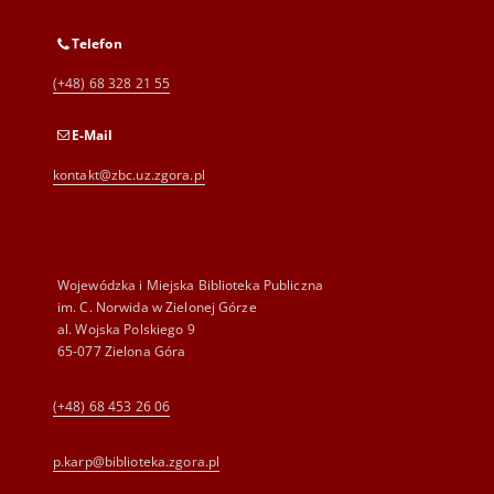
Telefon
(+48) 68 328 21 55
E-Mail
kontakt@zbc.uz.zgora.pl
Wojewódzka i Miejska Biblioteka Publiczna
im. C. Norwida w Zielonej Górze
al. Wojska Polskiego 9
65-077 Zielona Góra
(+48) 68 453 26 06
p.karp@biblioteka.zgora.pl