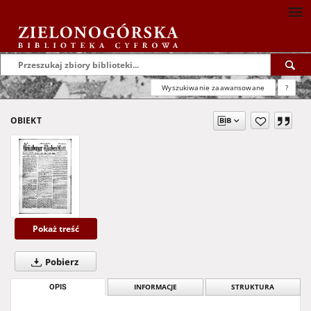
Wyszukiwanie zaawansowane
?
OBIEKT
Pokaż treść
Pobierz
OPIS
INFORMACJE
STRUKTURA