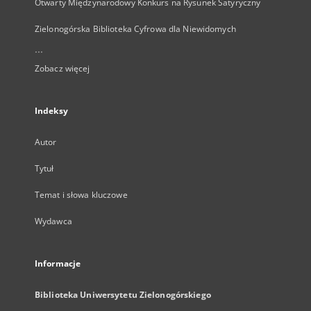
Otwarty Międzynarodowy Konkurs na Rysunek Satyryczny
Zielonogórska Biblioteka Cyfrowa dla Niewidomych
...
Zobacz więcej
Indeksy
Autor
Tytuł
Temat i słowa kluczowe
Wydawca
Informacje
Biblioteka Uniwersytetu Zielonogórskiego