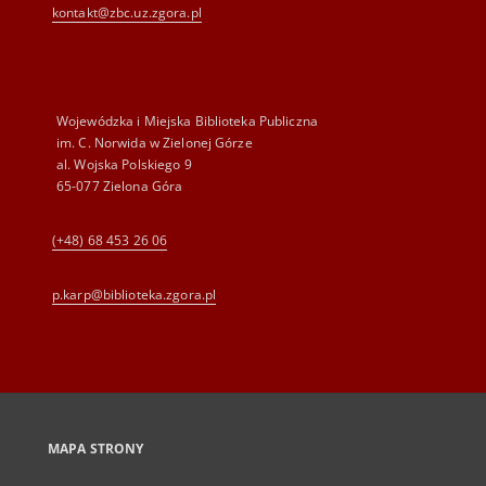
kontakt@zbc.uz.zgora.pl
Wojewódzka i Miejska Biblioteka Publiczna
im. C. Norwida w Zielonej Górze
al. Wojska Polskiego 9
65-077 Zielona Góra
(+48) 68 453 26 06
p.karp@biblioteka.zgora.pl
MAPA STRONY