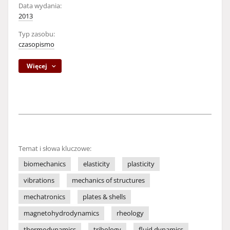
Data wydania:
2013
Typ zasobu:
czasopismo
Więcej
Temat i słowa kluczowe:
biomechanics
elasticity
plasticity
vibrations
mechanics of structures
mechatronics
plates & shells
magnetohydrodynamics
rheology
thermodynamics
tribology
fluid dynamics