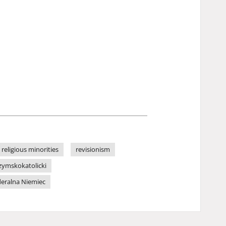
religious minorities
revisionism
zymskokatolicki
deralna Niemiec