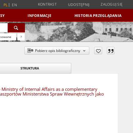
KONTRAST
ZALOGUJ SIĘ
UDOSTĘPNIJ
PL
EN
SY
INFORMACJE
HISTORIA PRZEGLĄDANIA
nsowane
?
Pobierz opis bibliograficzny
STRUKTURA
e Ministry of Internal Affairs as a complementary
ra Paszportów Ministerstwa Spraw Wewnętrznych jako