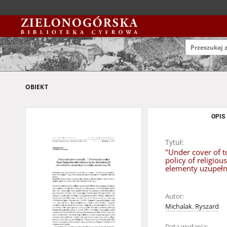
OBIEKT
OPIS
Tytuł:
"Under cover of t
policy of religio
elementy uzupełn
Autor:
Michalak. Ryszard
Data wydania: