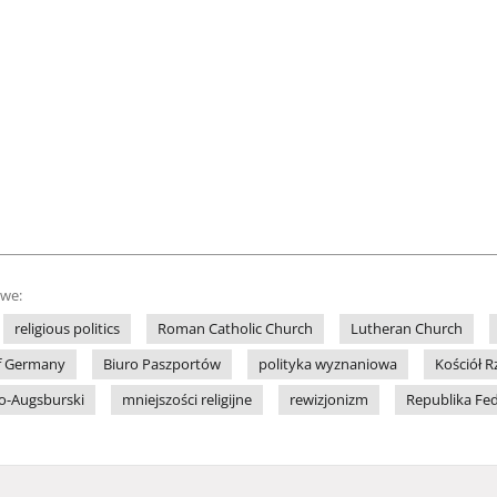
owe:
religious politics
Roman Catholic Church
Lutheran Church
of Germany
Biuro Paszportów
polityka wyznaniowa
Kościół R
ko-Augsburski
mniejszości religijne
rewizjonizm
Republika Fe