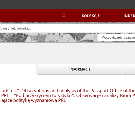
KOLEKCJE
INDEK
Wyszukiwanie zaawa
INFORMACJE
ourism...". Observations and analysis of the Passport Office of th
us PRL = "Pod przykryciem turystyki?". Obserwacje i analizy Biu
iające politykę wyznaniową PRL