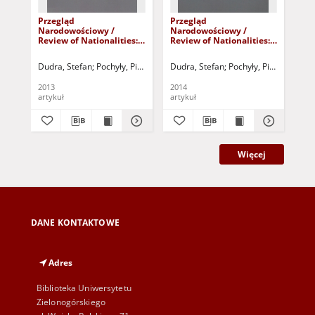
Przegląd
Przegląd
Pr
Narodowościowy /
Narodowościowy /
Na
Review of Nationalities:
Review of Nationalities:
Rev
tom 2 - Tożsamość
tom 3 - Romowie - spis
tom
narodowa - spis treści i
treści i od redakcji
nie
Dudra, Stefan
Pochyły, Piotr
Dudra, Stefan - red.
Dudra, Stefan
Pochyły, Piotr
Pochyły, Piotr - red.
Dudra, 
Kru
od redakcji
od 
2013
2014
201
artykuł
artykuł
art
Więcej
DANE KONTAKTOWE
Adres
Biblioteka Uniwersytetu
Zielonogórskiego