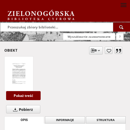
Wyszukiwanie zaawansowane
?
OBIEKT
Pokaż treść
Pobierz
OPIS
INFORMACJE
STRUKTURA