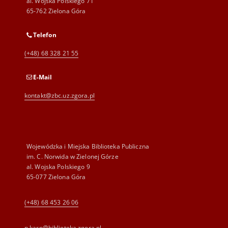
al. Wojska Polskiego 71
65-762 Zielona Góra
Telefon
(+48) 68 328 21 55
E-Mail
kontakt@zbc.uz.zgora.pl
Wojewódzka i Miejska Biblioteka Publiczna
im. C. Norwida w Zielonej Górze
al. Wojska Polskiego 9
65-077 Zielona Góra
(+48) 68 453 26 06
p.karp@biblioteka.zgora.pl