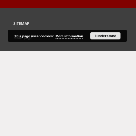
SITEMAP
I understand
This page uses 'cookies'.
More information
Main page
Collections
Culture and Fine Arts
Science and Teaching
Regional Materials
Border Archive
Gazeta Zielonogórska - Gazeta Lubuska
International Open Cartoon Contest