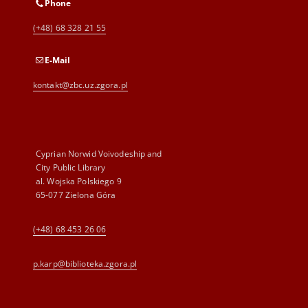
Phone
(+48) 68 328 21 55
E-Mail
kontakt@zbc.uz.zgora.pl
Cyprian Norwid Voivodeship and
City Public Library
al. Wojska Polskiego 9
65-077 Zielona Góra
(+48) 68 453 26 06
p.karp@biblioteka.zgora.pl