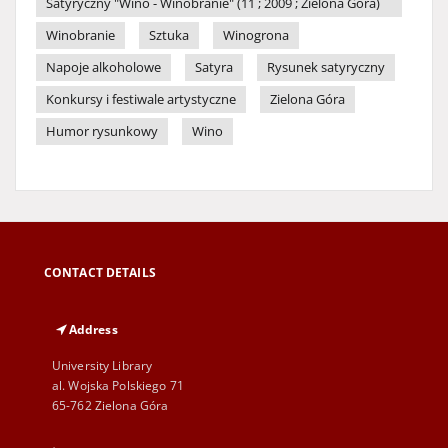
Satyryczny "Wino - Winobranie" (11 ; 2009 ; Zielona Góra)
Winobranie
Sztuka
Winogrona
Napoje alkoholowe
Satyra
Rysunek satyryczny
Konkursy i festiwale artystyczne
Zielona Góra
Humor rysunkowy
Wino
CONTACT DETAILS
Address
University Library
al. Wojska Polskiego 71
65-762 Zielona Góra