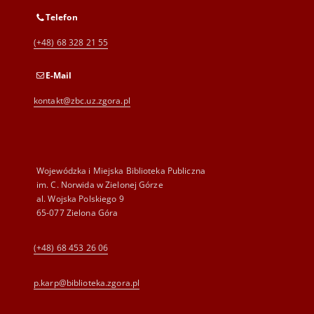
Telefon
(+48) 68 328 21 55
E-Mail
kontakt@zbc.uz.zgora.pl
Wojewódzka i Miejska Biblioteka Publiczna
im. C. Norwida w Zielonej Górze
al. Wojska Polskiego 9
65-077 Zielona Góra
(+48) 68 453 26 06
p.karp@biblioteka.zgora.pl