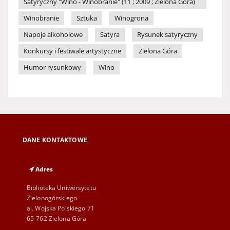
Satyryczny "Wino - Winobranie" (11 ; 2009 ; Zielona Góra)
Winobranie
Sztuka
Winogrona
Napoje alkoholowe
Satyra
Rysunek satyryczny
Konkursy i festiwale artystyczne
Zielona Góra
Humor rysunkowy
Wino
DANE KONTAKTOWE
Adres
Biblioteka Uniwersytetu
Zielonogórskiego
al. Wojska Polskiego 71
65-762 Zielona Góra