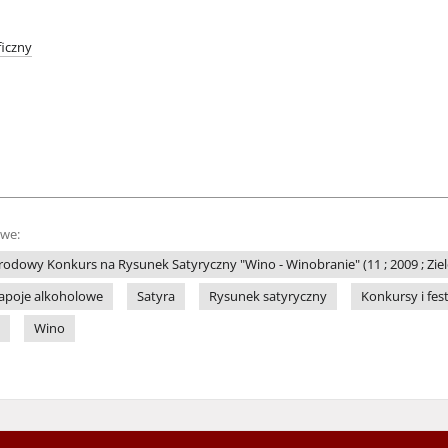
iczny
owe:
odowy Konkurs na Rysunek Satyryczny "Wino - Winobranie" (11 ; 2009 ; Zie
apoje alkoholowe
Satyra
Rysunek satyryczny
Konkursy i fes
Wino