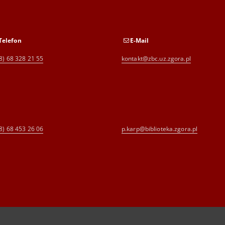
Telefon
E-Mail
8) 68 328 21 55
kontakt@zbc.uz.zgora.pl
8) 68 453 26 06
p.karp@biblioteka.zgora.pl