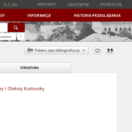
KONTRAST
ZALOGUJ SIĘ
UDOSTĘPNIJ
PL
EN
SY
INFORMACJE
HISTORIA PRZEGLĄDANIA
nsowane
?
Pobierz opis bibliograficzny
STRUKTURA
y / Oleksiy Kustovsky