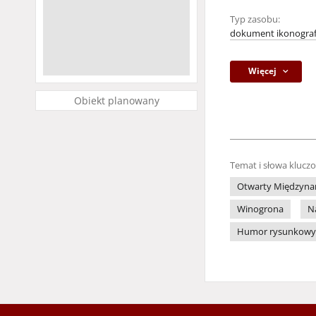
Typ zasobu:
dokument ikonograf
Więcej
Obiekt planowany
Temat i słowa klucz
Otwarty Międzynar
Winogrona
N
Humor rysunkowy