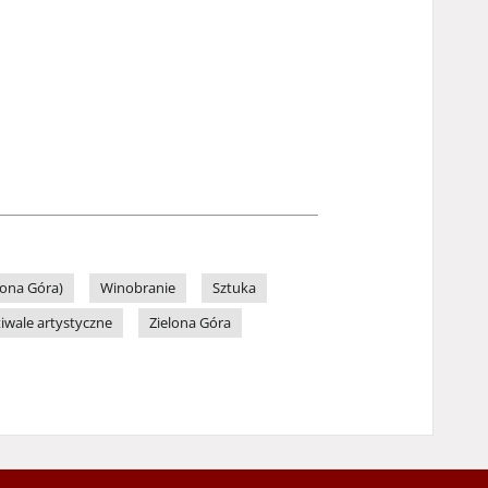
lona Góra)
Winobranie
Sztuka
tiwale artystyczne
Zielona Góra