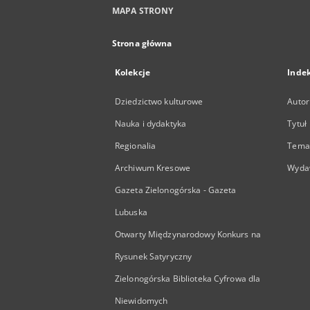
MAPA STRONY
Strona główna
Kolekcje
Inde
Dziedzictwo kulturowe
Autor
Nauka i dydaktyka
Tytuł
Regionalia
Temat
Archiwum Kresowe
Wyda
Gazeta Zielonogórska - Gazeta
Lubuska
Otwarty Międzynarodowy Konkurs na
Rysunek Satyryczny
Zielonogórska Biblioteka Cyfrowa dla
Niewidomych