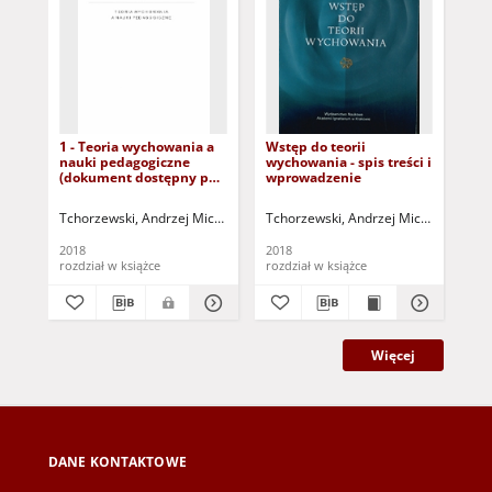
1 - Teoria wychowania a
Wstęp do teorii
7 -
nauki pedagogiczne
wychowania - spis treści i
pr
(dokument dostępny po
wprowadzenie
(d
zalogowaniu tylko dla
zal
osób z dysfunkcją
osó
Tchorzewski, Andrzej Michał (1943- )
Tchorzewski, Andrzej Michał (1943- )
Tch
wzroku)
wz
2018
2018
201
rozdział w książce
rozdział w książce
roz
Więcej
DANE KONTAKTOWE