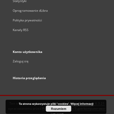
Statystyki
Oprogramowanie dLibra
Polityka prywatności
Kanały RSS
Konto użytkownika
Zaloguj się
Historia przeglądania
Ten serwis działa dzięki oprogramowaniu
DInGO dLibra 6.3.21
Ta strona wykorzystuje pliki 'cookies'.
Więcej informacji
opracowanemu przez
Poznańskie Centrum Superkomputerowo-
Rozumiem
Sieciowe