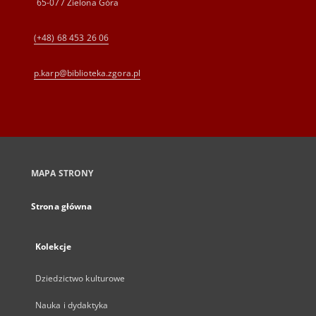
65-077 Zielona Góra
(+48) 68 453 26 06
p.karp@biblioteka.zgora.pl
MAPA STRONY
Strona główna
Kolekcje
Dziedzictwo kulturowe
Nauka i dydaktyka