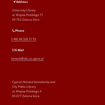
Address
University Library
al. Wojska Polskiego 71
65-762 Zielona Góra
Phone
(+48) 68 328 21 55
E-Mail
kontakt@zbc.uz.zgora.pl
Cyprian Norwid Voivodeship and
City Public Library
al. Wojska Polskiego 9
65-077 Zielona Góra