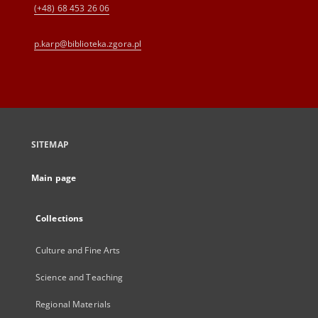
(+48) 68 453 26 06
p.karp@biblioteka.zgora.pl
SITEMAP
Main page
Collections
Culture and Fine Arts
Science and Teaching
Regional Materials