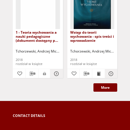
1 - Teoria wychowania a
Wstęp do teorii
7 -
nauki pedagogiczne
wychowania - spis treści i
pr
(dokument dostępny po
wprowadzenie
(d
zalogowaniu tylko dla
zal
osób z dysfunkcją
osó
Tchorzewski, Andrzej Michał (1943- )
Tchorzewski, Andrzej Michał (1943- )
Tch
wzroku)
wz
2018
2018
201
rozdział w książce
rozdział w książce
roz
More
CONTACT DETAILS