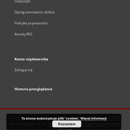
Statystyki
Oprogramowanie dLibra
Polityka prywatności
Kanały RSS
Konto użytkownika
Zaloguj się
Historia przeglądania
Ten serwis działa dzięki oprogramowaniu
DInGO dLibra 6.3.21
Ta strona wykorzystuje pliki 'cookies'.
Więcej informacji
opracowanemu przez
Poznańskie Centrum Superkomputerowo-
Rozumiem
Sieciowe