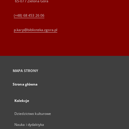
65-077 Zielona Góra
(+48) 68 453 26 06
p.karp@biblioteka.zgora.pl
MAPA STRONY
Strona główna
Kolekcje
Dziedzictwo kulturowe
Nauka i dydaktyka