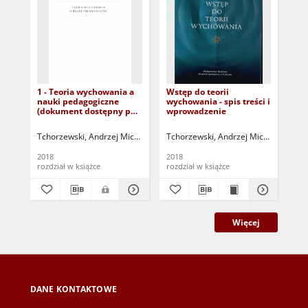
1 - Teoria wychowania a
Wstęp do teorii
7 -
nauki pedagogiczne
wychowania - spis treści i
pr
(dokument dostępny po
wprowadzenie
(d
zalogowaniu tylko dla
zal
osób z dysfunkcją
osó
Tchorzewski, Andrzej Michał (1943- )
Tchorzewski, Andrzej Michał (1943- )
Tch
wzroku)
wz
2018
2018
201
rozdział w książce
rozdział w książce
roz
Więcej
DANE KONTAKTOWE