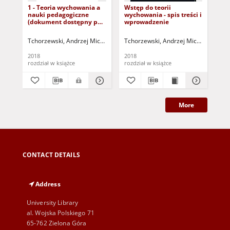
1 - Teoria wychowania a
Wstęp do teorii
7 -
nauki pedagogiczne
wychowania - spis treści i
pr
(dokument dostępny po
wprowadzenie
(d
zalogowaniu tylko dla
zal
osób z dysfunkcją
osó
Tchorzewski, Andrzej Michał (1943- )
Tchorzewski, Andrzej Michał (1943- )
Tch
wzroku)
wz
2018
2018
201
rozdział w książce
rozdział w książce
roz
More
CONTACT DETAILS
Address
University Library
al. Wojska Polskiego 71
65-762 Zielona Góra