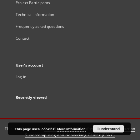
Project Participants
Technical information
Frequently asked questions
Contact
User's account
Log in
Recently viewed
This service runs on
DInGO dLibra 6.3.21
software created by
I understand
Poznan
This page uses 'cookies'.
More information
Supercomputing and Networking Center (PSNC)