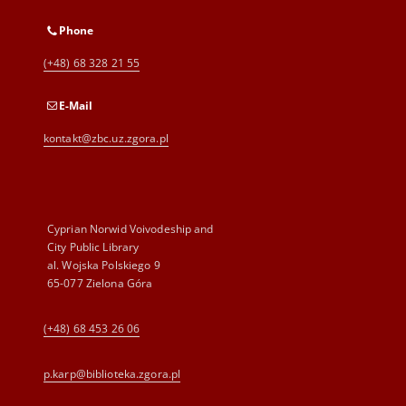
Phone
(+48) 68 328 21 55
E-Mail
kontakt@zbc.uz.zgora.pl
Cyprian Norwid Voivodeship and
City Public Library
al. Wojska Polskiego 9
65-077 Zielona Góra
(+48) 68 453 26 06
p.karp@biblioteka.zgora.pl