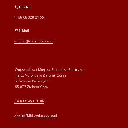
Telefon
(+48) 68 328 21 55
E-Mail
kontakt@zbc.uz.zgora.pl
Wojewódzka i Miejska Biblioteka Publiczna
im. C. Norwida w Zielonej Górze
al. Wojska Polskiego 9
65-077 Zielona Góra
(+48) 68 453 26 06
p.karp@biblioteka.zgora.pl