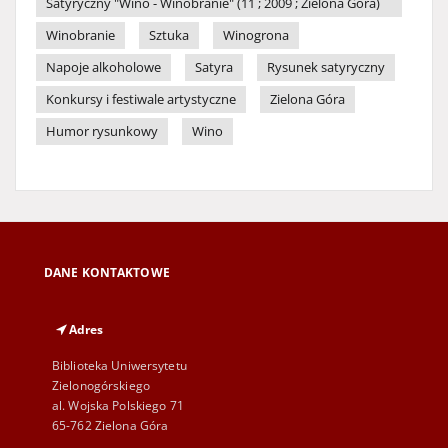
Satyryczny "Wino - Winobranie" (11 ; 2009 ; Zielona Góra)
Winobranie
Sztuka
Winogrona
Napoje alkoholowe
Satyra
Rysunek satyryczny
Konkursy i festiwale artystyczne
Zielona Góra
Humor rysunkowy
Wino
DANE KONTAKTOWE
Adres
Biblioteka Uniwersytetu
Zielonogórskiego
al. Wojska Polskiego 71
65-762 Zielona Góra