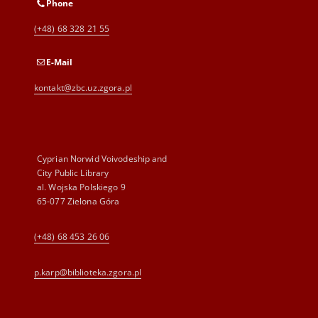
Phone
(+48) 68 328 21 55
E-Mail
kontakt@zbc.uz.zgora.pl
Cyprian Norwid Voivodeship and
City Public Library
al. Wojska Polskiego 9
65-077 Zielona Góra
(+48) 68 453 26 06
p.karp@biblioteka.zgora.pl