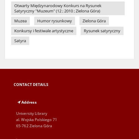
Otwarty Międzynarodowy Konkurs na Rysunek
Satyryczny "Muzeum" (12 ; 2010 ; Zielona Góra)
Muzea
Humor rysunkowy
Zielona Góra
Konkursy i festiwale artystyczne
Rysunek satyryczny
Satyra
CONTACT DETAILS
Address
University Library
al. Wojska Polskiego 71
65-762 Zielona Góra