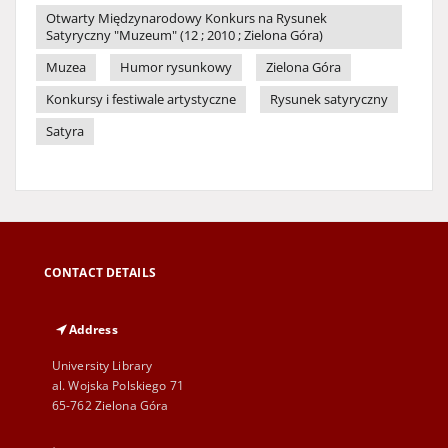
Otwarty Międzynarodowy Konkurs na Rysunek
Satyryczny "Muzeum" (12 ; 2010 ; Zielona Góra)
Muzea
Humor rysunkowy
Zielona Góra
Konkursy i festiwale artystyczne
Rysunek satyryczny
Satyra
CONTACT DETAILS
Address
University Library
al. Wojska Polskiego 71
65-762 Zielona Góra