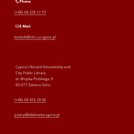
Phone
(+48) 68 328 21 55
E-Mail
kontakt@zbc.uz.zgora.pl
Cyprian Norwid Voivodeship and
City Public Library
al. Wojska Polskiego 9
65-077 Zielona Góra
(+48) 68 453 26 06
p.karp@biblioteka.zgora.pl