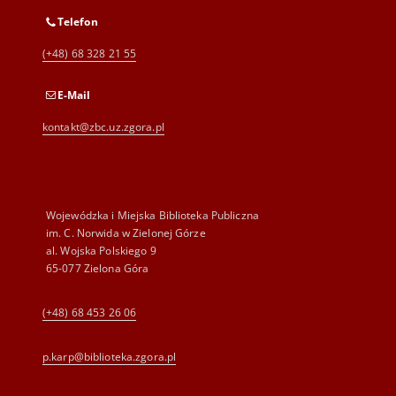
Telefon
(+48) 68 328 21 55
E-Mail
kontakt@zbc.uz.zgora.pl
Wojewódzka i Miejska Biblioteka Publiczna
im. C. Norwida w Zielonej Górze
al. Wojska Polskiego 9
65-077 Zielona Góra
(+48) 68 453 26 06
p.karp@biblioteka.zgora.pl