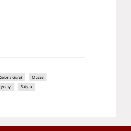
ielona Góra)
Muzea
ryczny
Satyra