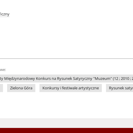
iczny
owe:
ty Międzynarodowy Konkurs na Rysunek Satyryczny "Muzeum" (12 ; 2010 ; Z
Zielona Góra
Konkursy i festiwale artystyczne
Rysunek saty