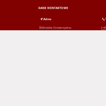
DANE KONTAKTOWE
Adres
Biblioteka Uniwersytetu
(+4
Zielonogórskiego
al. Wojska Polskiego 71
65-762 Zielona Góra
Wojewódzka i Miejska Biblioteka
(+4
Publiczna
im. C. Norwida w Zielonej Górze
al. Wojska Polskiego 9
65-077 Zielona Góra