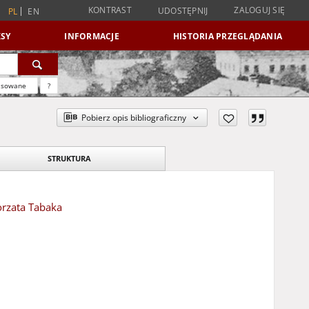
KONTRAST
ZALOGUJ SIĘ
UDOSTĘPNIJ
PL
EN
SY
INFORMACJE
HISTORIA PRZEGLĄDANIA
nsowane
?
Pobierz opis bibliograficzny
STRUKTURA
orzata Tabaka