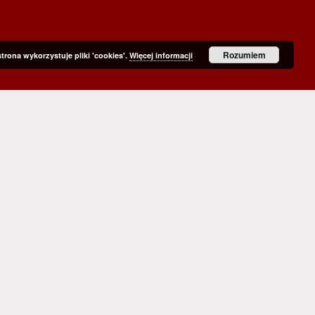
Rozumiem
strona wykorzystuje pliki 'cookies'.
Więcej informacji