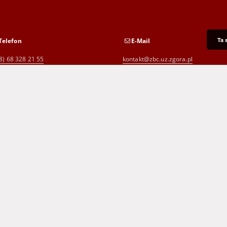
Ta 
Telefon
E-Mail
8) 68 328 21 55
kontakt@zbc.uz.zgora.pl
8) 68 453 26 06
p.karp@biblioteka.zgora.pl