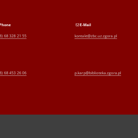
Phone
E-Mail
8) 68 328 21 55
kontakt@zbc.uz.zgora.pl
8) 68 453 26 06
p.karp@biblioteka.zgora.pl