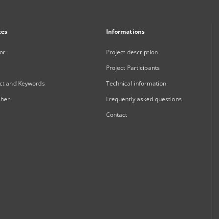
xes
Informations
or
Project description
Project Participants
ct and Keywords
Technical information
sher
Frequently asked questions
Contact