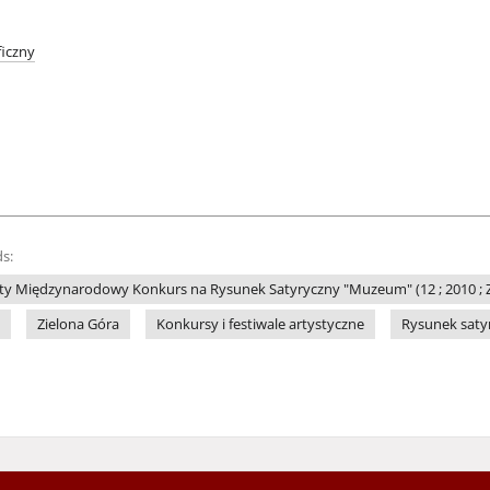
iczny
s:
ty Międzynarodowy Konkurs na Rysunek Satyryczny "Muzeum" (12 ; 2010 ; Z
Zielona Góra
Konkursy i festiwale artystyczne
Rysunek saty