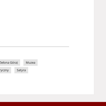
ielona Góra)
Muzea
ryczny
Satyra