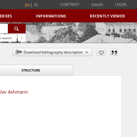
CONTRAST
LOGIN
SHARE
EN
PL
NDEXES
INFORMATIONS
RECENTLY VIEWED
 search
?
Download bibliography description
STRUCTURE
slav Ashmarin