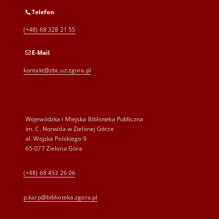
Telefon
(+48) 68 328 21 55
E-Mail
kontakt@zbc.uz.zgora.pl
Wojewódzka i Miejska Biblioteka Publiczna
im. C. Norwida w Zielonej Górze
al. Wojska Polskiego 9
65-077 Zielona Góra
(+48) 68 453 26 06
p.karp@biblioteka.zgora.pl