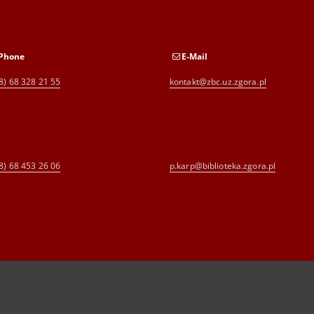
Phone
E-Mail
8) 68 328 21 55
kontakt@zbc.uz.zgora.pl
8) 68 453 26 06
p.karp@biblioteka.zgora.pl