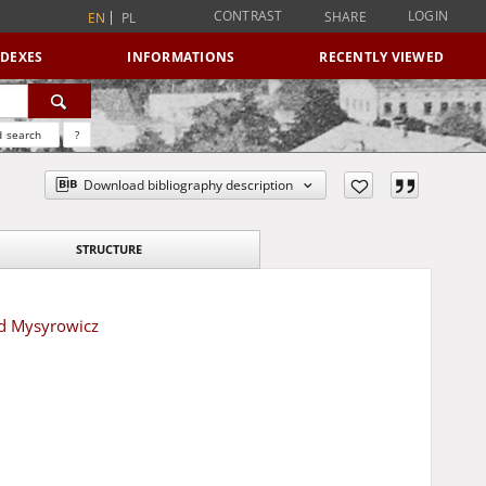
CONTRAST
LOGIN
SHARE
EN
PL
NDEXES
INFORMATIONS
RECENTLY VIEWED
 search
?
Download bibliography description
STRUCTURE
ld Mysyrowicz