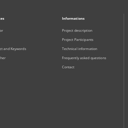
xes
Informations
or
Project description
Project Participants
ct and Keywords
Technical information
sher
Frequently asked questions
Contact