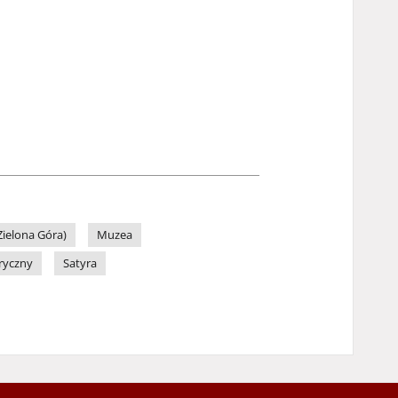
ielona Góra)
Muzea
ryczny
Satyra