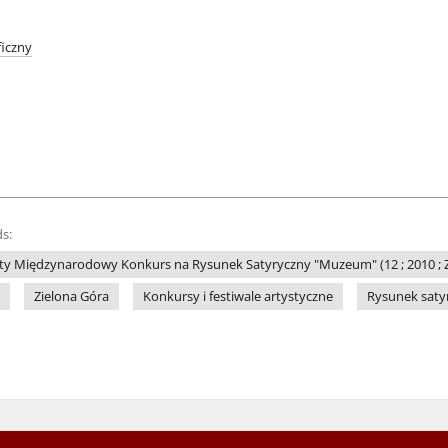
iczny
s:
ty Międzynarodowy Konkurs na Rysunek Satyryczny "Muzeum" (12 ; 2010 ; Z
Zielona Góra
Konkursy i festiwale artystyczne
Rysunek saty