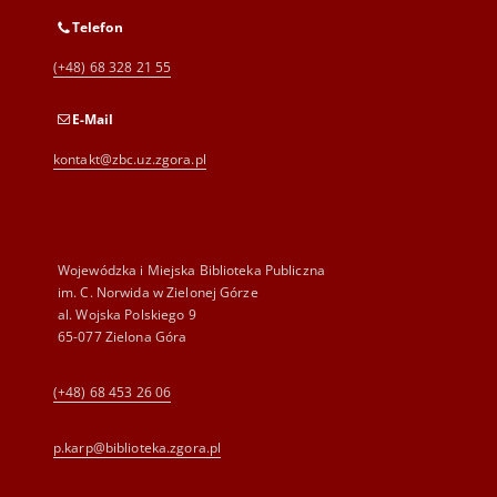
Telefon
(+48) 68 328 21 55
E-Mail
kontakt@zbc.uz.zgora.pl
Wojewódzka i Miejska Biblioteka Publiczna
im. C. Norwida w Zielonej Górze
al. Wojska Polskiego 9
65-077 Zielona Góra
(+48) 68 453 26 06
p.karp@biblioteka.zgora.pl