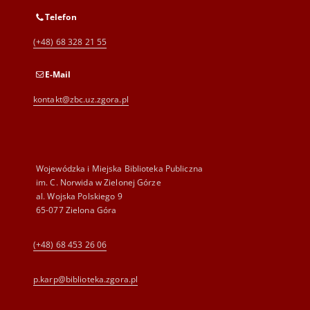
Telefon
(+48) 68 328 21 55
E-Mail
kontakt@zbc.uz.zgora.pl
Wojewódzka i Miejska Biblioteka Publiczna
im. C. Norwida w Zielonej Górze
al. Wojska Polskiego 9
65-077 Zielona Góra
(+48) 68 453 26 06
p.karp@biblioteka.zgora.pl