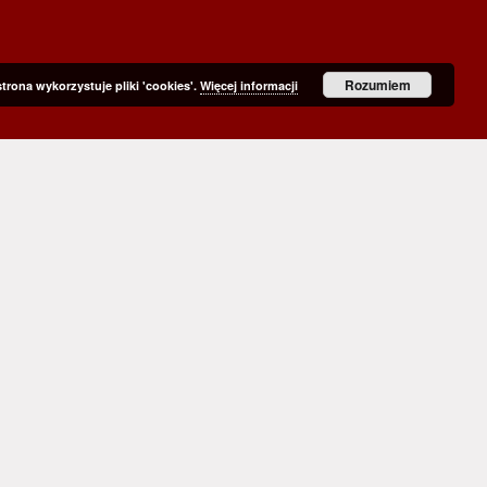
Rozumiem
strona wykorzystuje pliki 'cookies'.
Więcej informacji