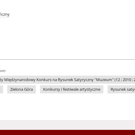
iczny
owe:
ty Międzynarodowy Konkurs na Rysunek Satyryczny "Muzeum" (12 ; 2010 ; Z
Zielona Góra
Konkursy i festiwale artystyczne
Rysunek saty