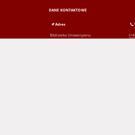
DANE KONTAKTOWE
Adres
Biblioteka Uniwersytetu
(+4
Zielonogórskiego
al. Wojska Polskiego 71
65-762 Zielona Góra
Wojewódzka i Miejska Biblioteka
(+4
Publiczna
im. C. Norwida w Zielonej Górze
al. Wojska Polskiego 9
65-077 Zielona Góra