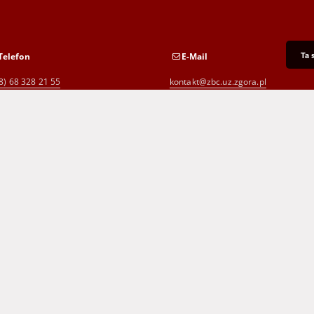
Ta 
Telefon
E-Mail
8) 68 328 21 55
kontakt@zbc.uz.zgora.pl
8) 68 453 26 06
p.karp@biblioteka.zgora.pl