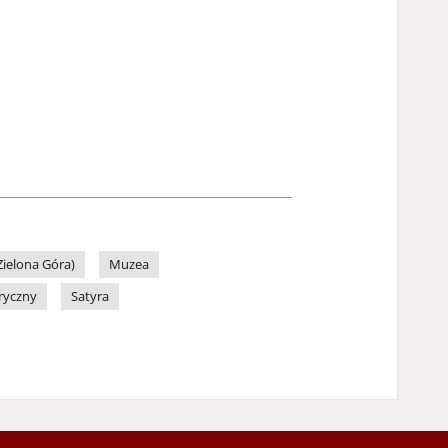
ielona Góra)
Muzea
ryczny
Satyra