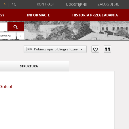
KONTRAST
ZALOGUJ SIĘ
UDOSTĘPNIJ
PL
EN
SY
INFORMACJE
HISTORIA PRZEGLĄDANIA
nsowane
?
Pobierz opis bibliograficzny
STRUKTURA
Gutsol