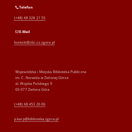
Telefon
(+48) 68 328 21 55
E-Mail
kontakt@zbc.uz.zgora.pl
Wojewódzka i Miejska Biblioteka Publiczna
im. C. Norwida w Zielonej Górze
al. Wojska Polskiego 9
65-077 Zielona Góra
(+48) 68 453 26 06
p.karp@biblioteka.zgora.pl