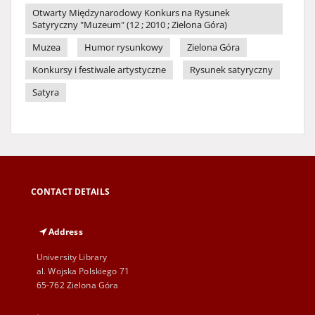
Otwarty Międzynarodowy Konkurs na Rysunek
Satyryczny "Muzeum" (12 ; 2010 ; Zielona Góra)
Muzea
Humor rysunkowy
Zielona Góra
Konkursy i festiwale artystyczne
Rysunek satyryczny
Satyra
CONTACT DETAILS
Address
University Library
al. Wojska Polskiego 71
65-762 Zielona Góra