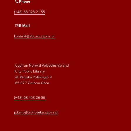
Phone
(+48) 68 328 21 55
E-Mail
kontakt@zbc.uz.zgora.pl
Cyprian Norwid Voivodeship and
City Public Library
al. Wojska Polskiego 9
65-077 Zielona Góra
(+48) 68 453 26 06
p.karp@biblioteka.zgora.pl