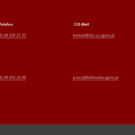
Telefon
E-Mail
8) 68 328 21 55
kontakt@zbc.uz.zgora.pl
8) 68 453 26 06
p.karp@biblioteka.zgora.pl