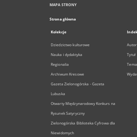
MAPA STRONY
Strona główna
Kolekcje
Inde
Dziedzictwo kulturowe
Autor
Nauka i dydaktyka
Tytuł
Regionalia
Temat
Archiwum Kresowe
Wyda
Gazeta Zielonogórska - Gazeta
Lubuska
Otwarty Międzynarodowy Konkurs na
Rysunek Satyryczny
Zielonogórska Biblioteka Cyfrowa dla
Niewidomych