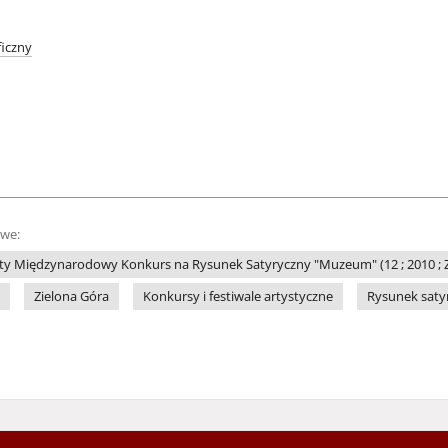
iczny
owe:
ty Międzynarodowy Konkurs na Rysunek Satyryczny "Muzeum" (12 ; 2010 ; Z
Zielona Góra
Konkursy i festiwale artystyczne
Rysunek saty