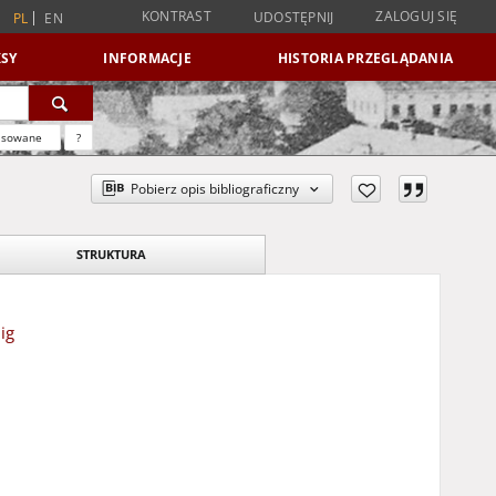
KONTRAST
ZALOGUJ SIĘ
UDOSTĘPNIJ
PL
EN
SY
INFORMACJE
HISTORIA PRZEGLĄDANIA
nsowane
?
Pobierz opis bibliograficzny
STRUKTURA
ig