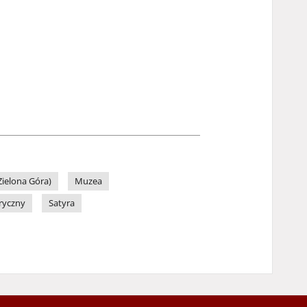
ielona Góra)
Muzea
ryczny
Satyra